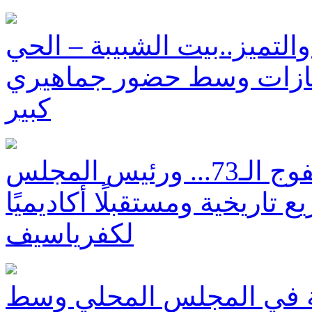
التميز..بيت الشبيبة – الحي
لإنجازات وسط حضور جماهيري
كبير
مدرسة يني الثانوية تخرج الفوج الـ73... ورئيس المجلس
اريخية ومستقبلًا أكاديميًا
لكفرياسيف
ة في المجلس المحلي وسط