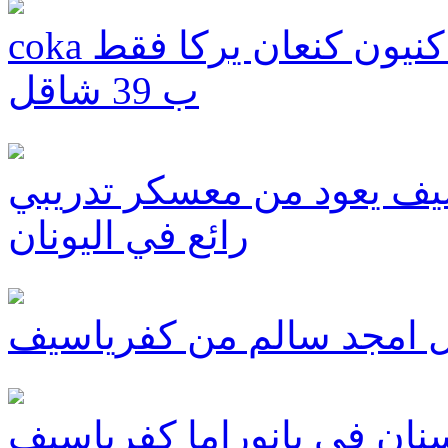
coka للاحذيه النسائية والصبايا الان في كنيون كنعان يركا فقط
ب 39 شاقل
سيف يعود من معسكر تدريبي
رائع في اليونان
ل امجد سالم من كفرياسيف
سنان في بانوراما كفرياسيف