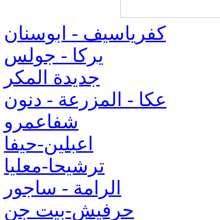
كفرياسيف - ابوسنان
يركا - جولس
جديدة المكر
عكا - المزرعة - دنون
شفاعمرو
اعبلين-حيفا
ترشيحا-معليا
الرامة - ساجور
حرفيش-بيت جن