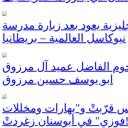
ليزية يعود بعد زيارة مدرسة
نيوكاسل العالمية – بريطانيا
حوم الفاضل عميد آل مرزوق
ابو يوسف حسين مرزوق
اس قرّبتْ و"بهارات ومخللات
ْ!!!!