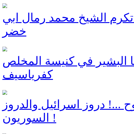
 تكرم الشيخ محمد رمال ابي
خضر
ا البشير في كنيسة المخلص
كفرياسيف
ح ...! دروز اسرائيل والدروز
السوريون !