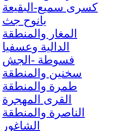
كسرى سميع-البقيعة
يانوح جث
المغار والمنطقة
الدالية وعسفيا
فسوطة -الجش
سخنين والمنطقة
طمرة والمنطقة
القرى المهجرة
الناصرة والمنطقة
الشاغور