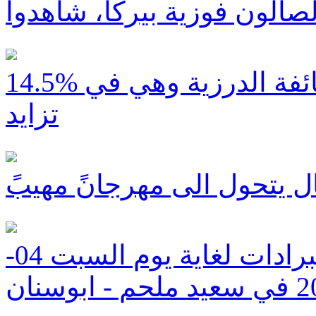
14.5% نسبة الطلاق لعام 2012 في الطائفة الدرزية وهي في
تزايد
 يتحول الى مهرجانً مهيبً
بعد الاقبال الكبير تمديد حملة البرادات لغاية يوم السبت 04-
يد ملحم - ابوسنان