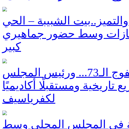
التميز..بيت الشبيبة – الحي
لإنجازات وسط حضور جماهيري
كبير
مدرسة يني الثانوية تخرج الفوج الـ73... ورئيس المجلس
اريخية ومستقبلًا أكاديميًا
لكفرياسيف
ة في المجلس المحلي وسط