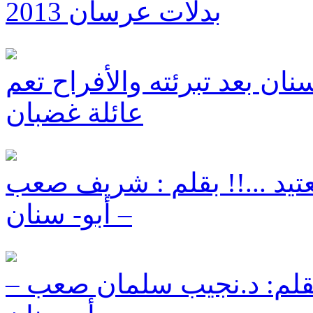
بدلات عرسان 2013
ان بعد تبرئته والأفراح تعم
عائلة غضبان
لعتيد ...!! بقلم : شريف صعب
– أبو- سنان
 بقلم: د.نجيب سلمان صعب –