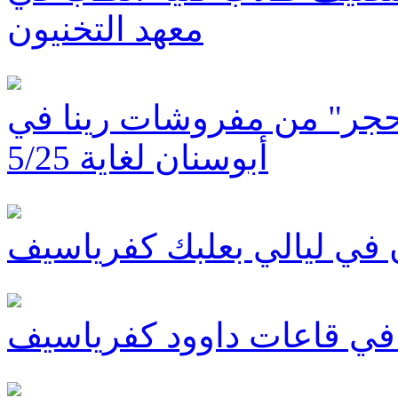
معهد التخنيون
 بحجر" من مفروشات رينا في
أبوسنان لغاية 5/25
ن في ليالي بعلبك كفرياسيف
 في قاعات داوود كفرياسيف