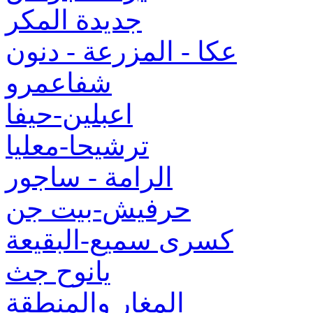
جديدة المكر
عكا - المزرعة - دنون
شفاعمرو
اعبلين-حيفا
ترشيحا-معليا
الرامة - ساجور
حرفيش-بيت جن
كسرى سميع-البقيعة
يانوح جث
المغار والمنطقة