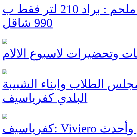
حملة نهاية الأسبوع في سعيد ملحم : براد 210 لتر فقط ب
990 شاقل
ات وتحضيرات لاسبوع الالام
جلس الطلاب وابناء الشبيبة
البلدي كفرياسيف
كفرياسيف: Viviero يعرض تشكيلة ضخمة لأجمل وأحدث