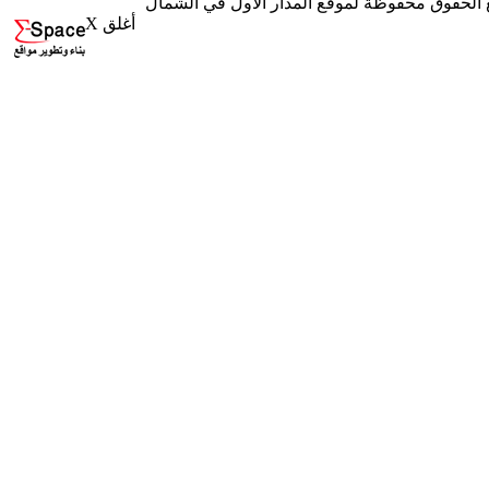
X أغلق