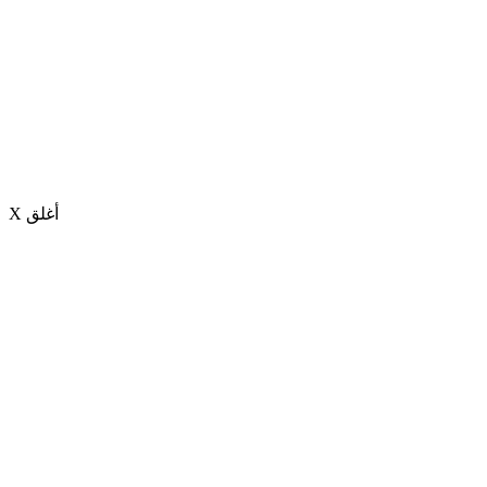
X أغلق