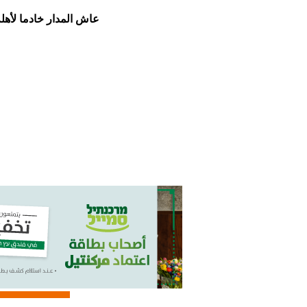
عاش المدار خادما لأهله وشعبه حرا طليقا بلا قيود ليبقى المنبر الاول لأصحاب الرأي والكلمة والمنصة الأولى للشرفاء