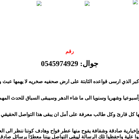
رقم
جوال: 0545974929
خبارية صادقة وشفافة يفوح منها عطر فواح وهادف كوننا ننظر الى العم