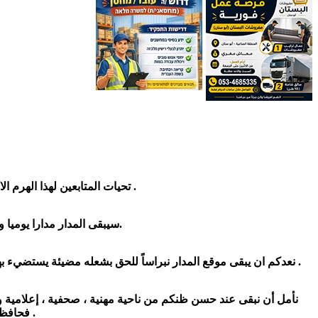
تحيات المتابعين لهذا الهرم الاكبر الذي ارسى قواعده الثابتة على ارض صحفيه صخريه لا يهمها عبث ولا يهزها زلزال ولا تحركها رياح .
سيبقى المدار مدارا يوميا وأسبوعيا وشهريا وسنويا الى ما شاء الدهر وسيبقى السباق للحدث المهم الذي يهم كل قارئ ومتابع.
نعدكم ان يبقى موقع المدار نبراساً للحق بشعله مضيئة يستضيء بها كل قارئ وكل طالب معرفة على أمل ان يبقى هذا التواصل الحقيقي والمميز بين القارئ العزيز الكريم وموقعه المدار الأول في الشمال .
نأمل أن نبقى عند حسن ظنكم من ناحية مهنية ، صحفية ، إعلامية وإ
فحافظوا علية واحفظوا تلك الرسالة ليبقى التواصل بيننا معطرًا برسائل صادقة وفتّانة .