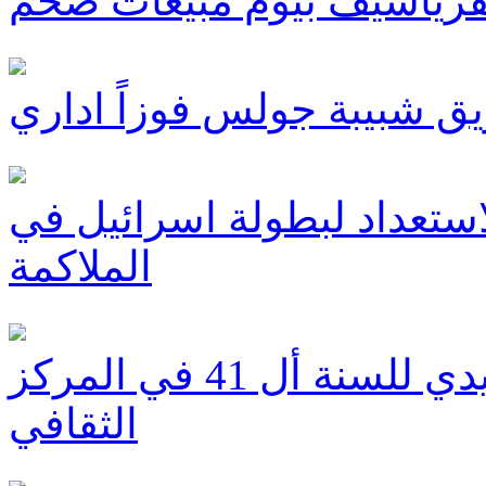
فرياسيف بيوم مبيعات ضخم
ق شبيبة جولس فوزاً اداري
استعداد لبطولة اسرائيل في
الملاكمة
كفرياسيف تحفل بالربيع التقليدي للسنة أل 41 في المركز
الثقافي