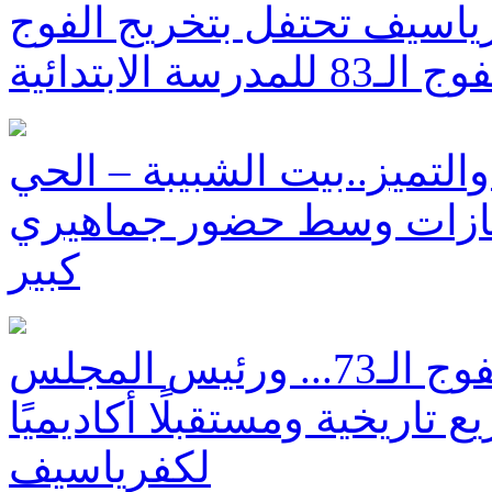
رياسيف تحتفل بتخريج الفوج
التميز..بيت الشبيبة – الحي
لإنجازات وسط حضور جماهيري
كبير
مدرسة يني الثانوية تخرج الفوج الـ73... ورئيس المجلس
اريخية ومستقبلًا أكاديميًا
لكفرياسيف