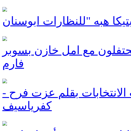
يكا هبه "للنظارات ابوسنان
تفلون مع امل خازن بسوبر
فارم
الانتخابات بقلم عزت فرح -
كفرياسيف