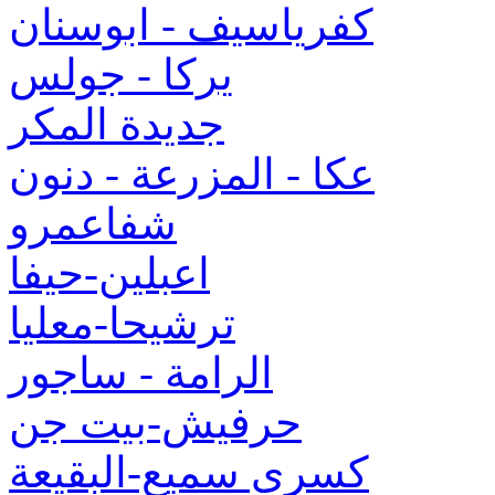
كفرياسيف - ابوسنان
يركا - جولس
جديدة المكر
عكا - المزرعة - دنون
شفاعمرو
اعبلين-حيفا
ترشيحا-معليا
الرامة - ساجور
حرفيش-بيت جن
كسرى سميع-البقيعة