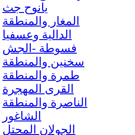
يانوح جث
المغار والمنطقة
الدالية وعسفيا
فسوطة -الجش
سخنين والمنطقة
طمرة والمنطقة
القرى المهجرة
الناصرة والمنطقة
الشاغور
الجولان المحتل