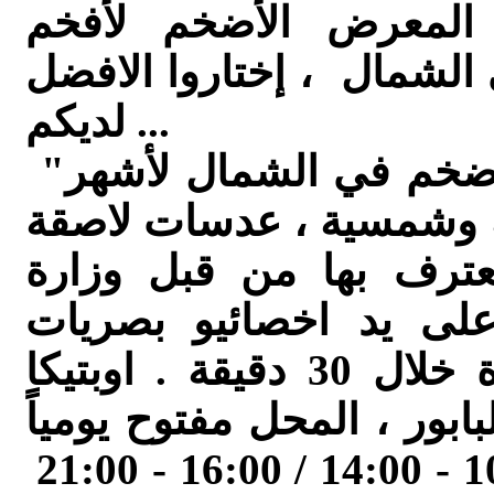
 المعرض الأضخم لأفخم
الشمال ، إختاروا الافضل
لديكم ...
"اوبتيكا هبه " كنيون النظارات الأضخم في الشمال لأشهر
ية وشمسية ، عدسات لاصقة
رف بها من قبل وزارة
ى يد اخصائيو بصريات
قانونيون ، مختبر لتجهيز النظارة خلال 30 دقيقة . اوبتيكا
بور ، المحل مفتوح يومياً
ما عداً يوم الأحد من الساعه 10:00 - 14:00 / 16:00 - 21:00