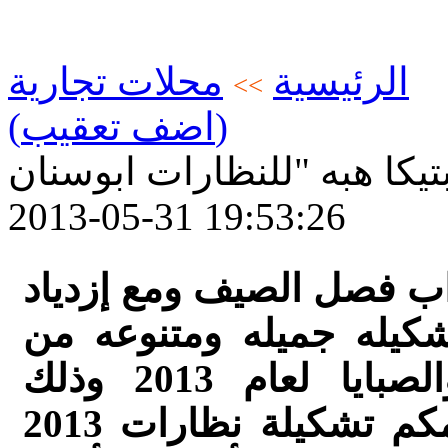
الرئيسية
محلات تجارية
>>
(اضف تعقيب)
يكا هبه "للنظارات ابوسنان
2013-05-31 19:53:26
اب فصل الصيف ومع إزدياد
كيله جميله ومتنوعه من
النظارات الشمسيه للشباب والصبايا لعام 2013 وذلك
للحفاظ على عيونكم . نضع امامكم تشكيلة نظارات 2013