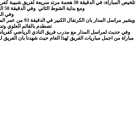
تلخيص المباراة: في الدقيقة 30 هجمة مرتد سريعة لفريق شبيبة كفرياسيف تصل الكرة الى اللاعب يوسف سعدة والذي كان متواجد لوحدة امام الحارس يسدد كرة صاروخية الى الشباك ليعلن 1-0 كفرياسيف
ومع بداية الشوط الثاني وفي الدقيقة 50 اللاعب حمزة مجدوب يصوب كرة من الجهة اليمنى تصدم بالقائم العولي وتدق الشباك ليعلن 2-0 شبيبة كفرياسيف
وفي الدقائق 60 66 سجل اللاعب يوسي حمو ه
ويشير مراسل الم
تصطدم بالقائم العلوي وتدق
وفي حديث لمراسل المدار مع مدرب فريق النادي الرياضي كفرياسيف 
مباراة من اجمل مباريات الفريق لهذا العام حيث شهدنا بان الفريق لم 