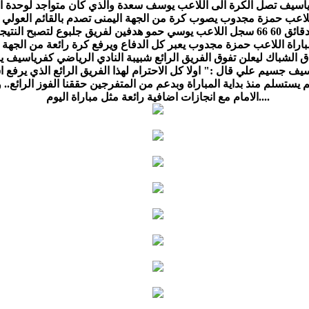
دفين لفريق جلبوع لتصبح النتيجة 2-2
دار بان الكرنفال الكبير في الدقيقة 93 من عمر المباراة اللاعب حمزة مجدوب يعبر كل الدفاع
 الشباك ليعلن تفوق الفريق الرائع شبيبة النادي الرياضي كفرياسيف يسحق
جسيم علي قال :" اولا كل الاحترام لهذا الفريق الرائع الذي يرفع اس
يستسلم منذ بداية المباراة وبدعم من المتفرجين حققنا الفوز الرائع.. وا
الامام مع انجازات اضافية رائعة مثل مباراة اليوم....