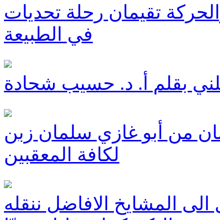
حركة تقيمان رحلة تحديات
في الطبيعة
ني بقلم أ. د. حسيب شحادة
نان من أبو غازي سلمان زبن
لكافة المعقبين
 الى المشايخ الافاضل ننقله