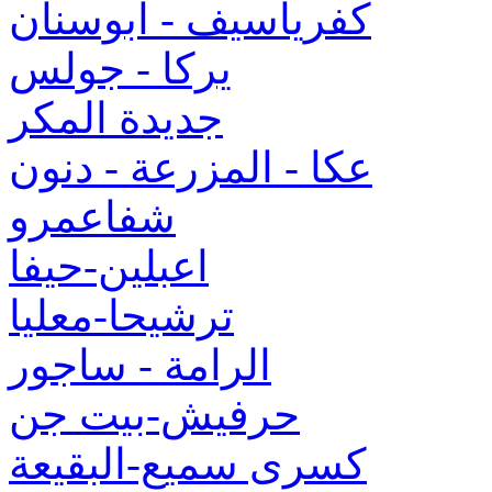
كفرياسيف - ابوسنان
يركا - جولس
جديدة المكر
عكا - المزرعة - دنون
شفاعمرو
اعبلين-حيفا
ترشيحا-معليا
الرامة - ساجور
حرفيش-بيت جن
كسرى سميع-البقيعة