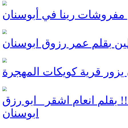
 مفروشات رينا في أبوسنان
ن بقلم عمر رزوق ابوسنان
يزور قرية كويكات المهجرة
!! بقلم انعام اشقر _ابو رزق
ابوسنان