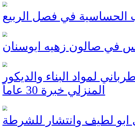
 الحساسية في فصل الربيع
س في صالون زهيه ابوسنان
باني لمواد البناء والديكور
المنزلي خبرة 30 عاماً
 ابو لطيف وانتشار للشرطة