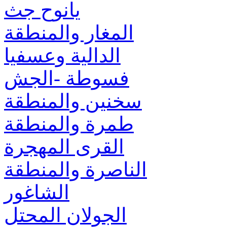
يانوح جث
المغار والمنطقة
الدالية وعسفيا
فسوطة -الجش
سخنين والمنطقة
طمرة والمنطقة
القرى المهجرة
الناصرة والمنطقة
الشاغور
الجولان المحتل