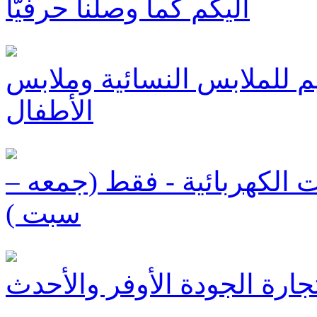
اليكم كما وصلنا حرفيّا
 للملابس النسائية وملابس
الأطفال
 الكهربائية - فقط (جمعه –
سبت )
رة الجودة الأوفر والأحدث