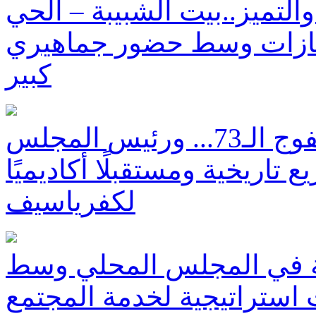
التميز..بيت الشبيبة – الحي
لإنجازات وسط حضور جماهيري
كبير
مدرسة يني الثانوية تخرج الفوج الـ73... ورئيس المجلس
اريخية ومستقبلًا أكاديميًا
لكفرياسيف
ة في المجلس المحلي وسط
ستراتيجية لخدمة المجتمع