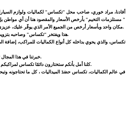
أفادنا، مراد خوري، صاحب محل "تكساس"
لكماليات
ولوازم السيار
" مستلزمات التخيم" بأرخص الأسعار والمقصود هنا أن أي مواطن بإ
مكان واحد وبأسعار أرخص من الجميع الأمر الذي يوفّر عليك، عزيزي القارئ، البحث والتفتيش عن تلك الحاجيات في أماكن أخرى، حيث تنتظرك مبتسمة في "تكساس" ناهيك عن أنها توفر عليك وعلى جيبك.
هذا ويفتخر "تكساس" وصاحبه بتزويد الزبائن بالمعاملة الحسنة والاستقبال الجيد دائمًا وأبدًا فماذا تنتظرون؟؟ توجهوا لمحل "تكساس" مستلزمات البحر واستجموا براحة وأمان.
تكساس، والذي يحوي بداخله كل أنواع الكماليات للمراكب، إضافة الى ك
خبرتنا في هذا المجال تبلغ حدود الـ 15سنة، ونحن نتمتع في التعامل مع زبائننا الكرام الذين يتوافدون الينا من كل حدب وصوب لكي يستفيدوا من ما نعرضه عليهم.
كلنا أمل بأنكم ستختارون دائمًا تكساس لمراكبكم وهكذا ستزداد بهجتكم وبهجتنا وسيعلوا فخركم أمام معارفكم بأحدث السلع في عالم التقنيات الكمالية لمركبتكم التي تعزّ على قلبكم كثيرًا.
في عالم الكماليات، تكساس حصَدَ الميداليات ، كل ما تحتاجونه وتب