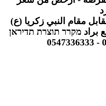
د
ابل مقام النبي زكريا (ع)
 براد
מקרר תוצרת תדיראן