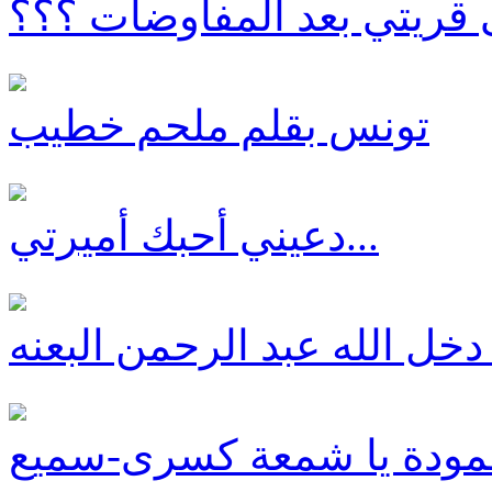
 قريتي بعد المفاوضات ؟؟؟
تونس بقلم ملحم خطيب
دعيني أحبك أميرتي...
دخل الله عبد الرحمن البعنه
ودة يا شمعة كسرى-سميع