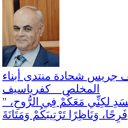
ف جريس شحادة منتدى أبناء
المخلص _ كفرياسيف
" فَإِنِّي وَإِنْ كُنْتُ غَائِبًا فِي الْجَسَدِ لكِنِّي مَعَكُمْ فِي الرُّوحِ،
فَرِحًا، وَنَاظِرًا تَرْتِيبَكُمْ وَمَتَانَةَ