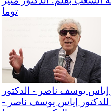
غة الشعب بقلم: الدكتور منير
توما
 إياس يوسف ناصر - الدكتور
 للدكتور إياس يوسف ناصر -