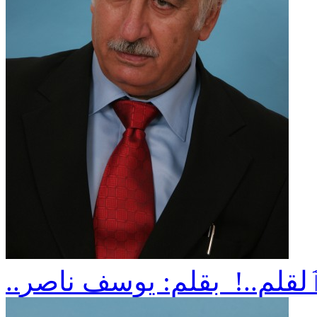
ٱلقلم..! بقلم: يوسف ناصر