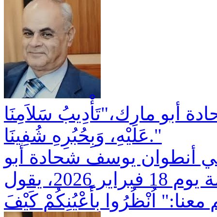
بو مارك،"تَأْدِيبُ سَلاَمِنَا
عَلَيْهِ، وَبِحُبُرِهِ شُفِينَا."
بني أنطوان يوسف شحادة أبو
مارك، الذي رقد على رجاء القيامة يوم 18 فبراير 2026، يقول
" اُنْظُرُوا بِأَعْيُنِكُمْ كَيْفَ