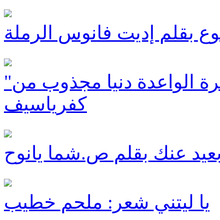
ع بقلم إديت فانوس الرملة
"عشرون": باكورة إنتاج الشاعرة الواعدة دنيا مجذوب من
كفرياسيف
عيد عنك بقلم ص.شما يانوح
يا ليتني شعر: ملحم خطيب