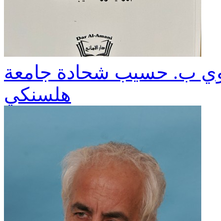
ساوي ب. حسيب شحادة جامعة
هلسنكي