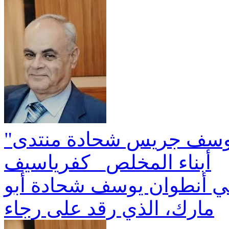
"ان الحجر لما خُتِم من اليهود" يوسف جريس شحادة منتدى
أبناء المخلص_ كفرياسيف
بني أنطوان يوسف شحادة أبو
مارك، الذي رقد على رجاء