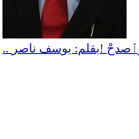
ليبُ وٱصدحْ !بقلم: يوسف ناصر