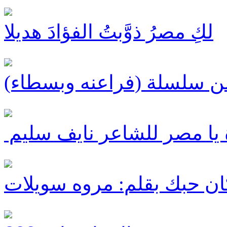
لكِ مصرُ ذوَّبتُ الفؤادَ هديلا
من سلسلة (فراعنه وبسطاء)
يا مصر للشاعر نايف سليم ‏
ان حبك بقلم: مروه سويلات