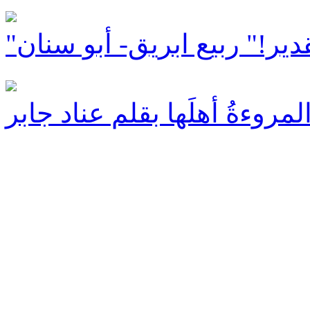
دير!" ربيع ابريق- أبو سنان
 المروءةُ أهلَها بقلم عناد جابر