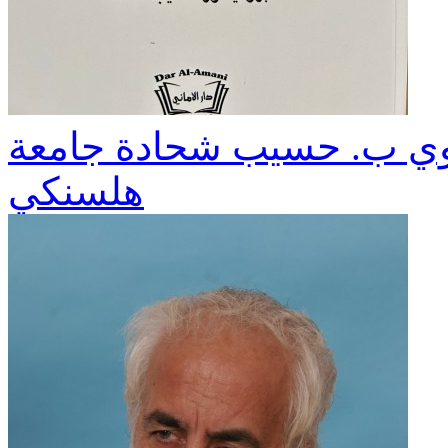
ساوي ب. حسيب شحادة جامعة
هلسنكي