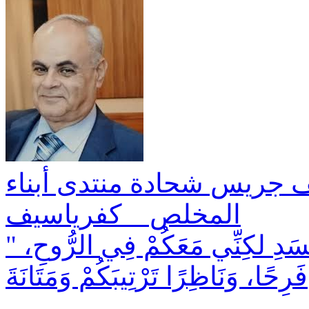
ف جريس شحادة منتدى أبناء
المخلص _ كفرياسيف
" فَإِنِّي وَإِنْ كُنْتُ غَائِبًا فِي الْجَسَدِ لكِنِّي مَعَكُمْ فِي الرُّوحِ،
فَرِحًا، وَنَاظِرًا تَرْتِيبَكُمْ وَمَتَانَةَ