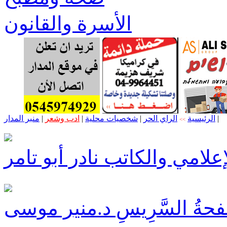
الأسرة والقانون
|
الرئيسية
الراي الحر
|
شخصيات محلية
|
ادب وشعر
|
منبر المدار
>>
لامي والكاتب نادر أبو تامر
فحةُ السَّرِيسِ د.منير موسى