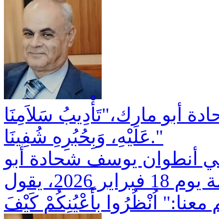
بو مارك،"تَأْدِيبُ سَلاَمِنَا
عَلَيْهِ، وَبِحُبُرِهِ شُفِينَا."
بني أنطوان يوسف شحادة أبو
مارك، الذي رقد على رجاء القيامة يوم 18 فبراير 2026، يقول
" اُنْظُرُوا بِأَعْيُنِكُمْ كَيْفَ