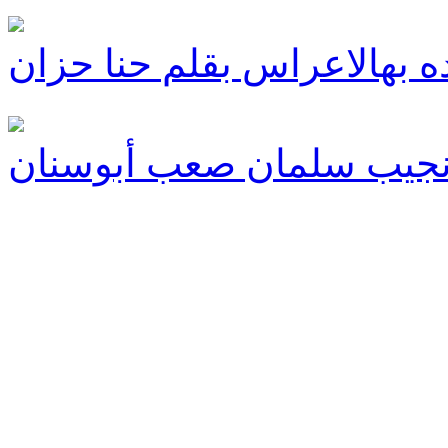
اده بهالاعراس بقلم حنا حزان
 د.نجيب سلمان صعب أبوسنان