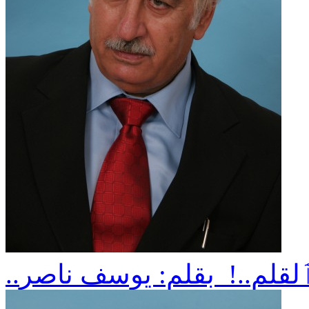
ٱلقلم..! بقلم: يوسف ناصر