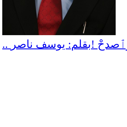
ليبُ وٱصدحْ !بقلم: يوسف ناصر