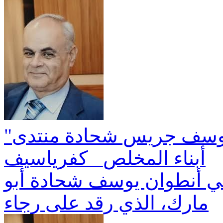
"ان الحجر لما خُتِم من اليهود" يوسف جريس شحادة منتدى
أبناء المخلص_ كفرياسيف
بني أنطوان يوسف شحادة أبو
مارك، الذي رقد على رجاء