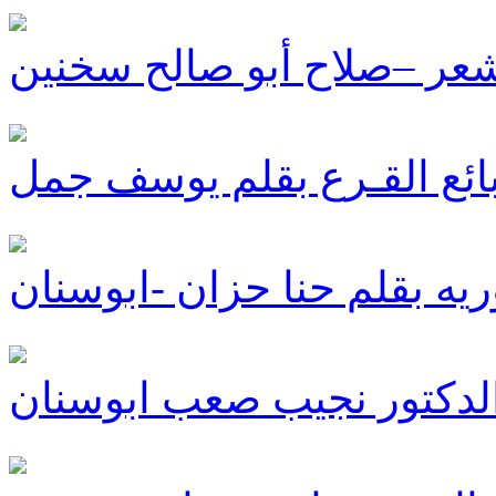
ـكِ شعر –صلاح أبو صالح سخنين
ائع القـرع بقلم يوسف جمل
ريه بقلم حنا حزان -ابوسنان
الدكتور نجيب صعب ابوسنان