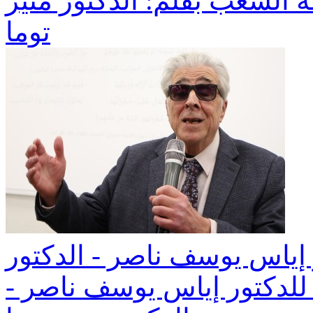
غة الشعب بقلم: الدكتور منير
توما
 إياس يوسف ناصر - الدكتور
 للدكتور إياس يوسف ناصر -