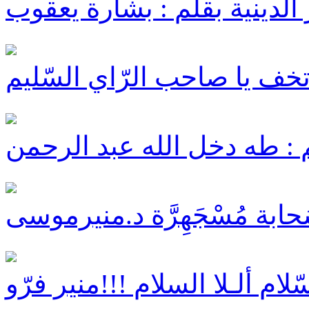
دينية بقلم : بشارة يعقوب
خف يا صاحب الرّاي السّليم
: طه دخل الله عبد الرحمن
حابة مُسْجَهِرَّة د.منيرموسى
ام ألـلا السلام !!!منير فرّو