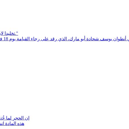
تخليدا لابني أنطوان يوسف شحادة أبو مارك،"تَأْدِيبُ سَلاَمِنَا عَلَيْهِ، وَبِحُبُرِهِ شُفِينَا."
مارك، الذي رقد على رجاء القيامة يوم 18 فبراير 2026، يقول الكتاب، وكأن ابني يتكلم معنا:" اُنْظُرُوا بِأَعْيُنِكُمْ كَيْفَ
"ان الحجر لما خ
هذه المادة ان