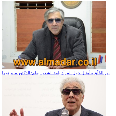
نور الخَلْق - أمثال حول المرأة بلغة الشعب بقلم: الدكتور منير توما