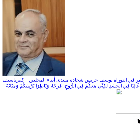
فر في التوراة يوسف جريس شحادة منتدى أبناء المخلص _ كفرياسيف
ُ غَائِبًا فِي الْجَسَدِ لكِنِّي مَعَكُمْ فِي الرُّوحِ، فَرِحًا، وَنَاظِرًا تَرْتِيبَكُمْ وَمَتَانَةَ