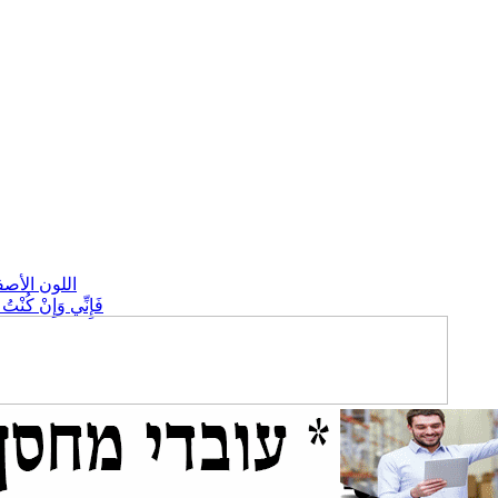
اللون الأص
" فَإِنِّي وَإِنْ كُنْت