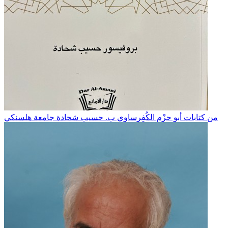
من كتابات أبو حزْم الكُفِرساوي ب. حسيب شحادة جامعة هلسنكي