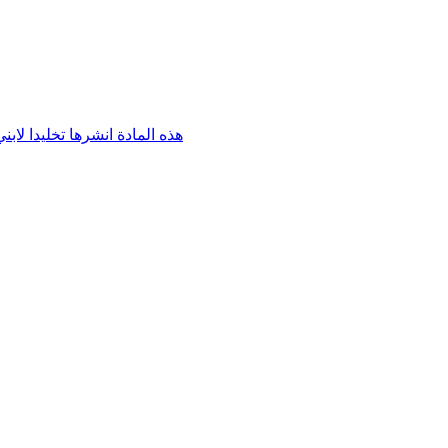
هذه المادة انشرها تخليدا لابني أنطوان يوسف شحادة أبو 