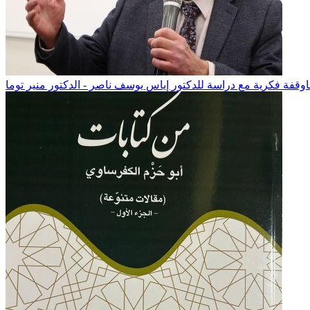
وقفة فكرية مع دراسة للدكتور إياس يوسف ناصر - الدكتور منير توما