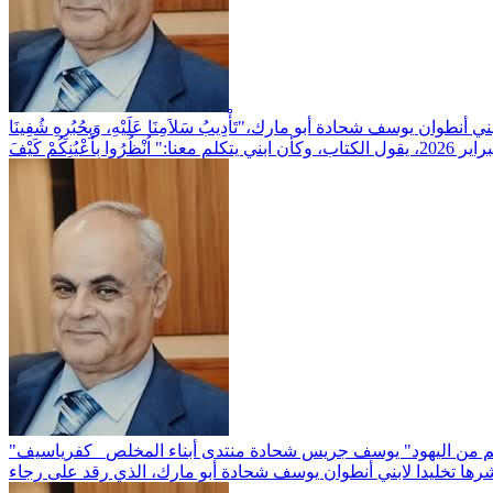
ُتِم من اليهود" يوسف جريس شحادة منتدى أبناء المخلص_ كفرياسيف
شرها تخليدا لابني أنطوان يوسف شحادة أبو مارك، الذي رقد على رجاء