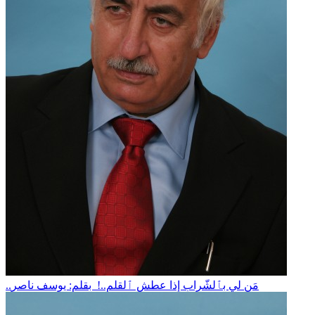
..مَن لي بٱلشّراب إذا عطش ٱلقلم..! بقلم: يوسف ناصر