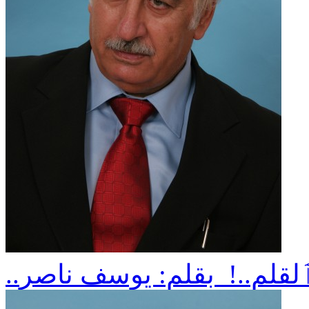
ٱلقلم..! بقلم: يوسف ناصر