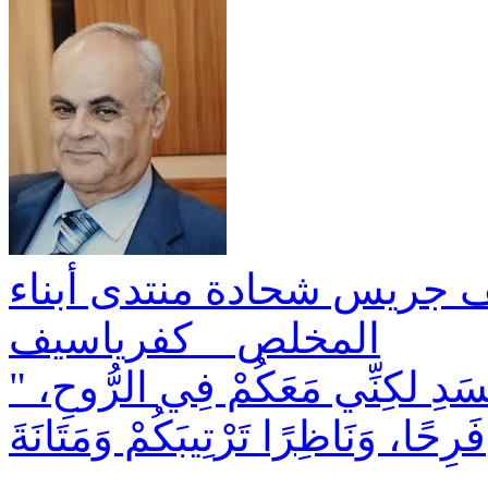
ف جريس شحادة منتدى أبناء
المخلص _ كفرياسيف
" فَإِنِّي وَإِنْ كُنْتُ غَائِبًا فِي الْجَسَدِ لكِنِّي مَعَكُمْ فِي الرُّوحِ،
فَرِحًا، وَنَاظِرًا تَرْتِيبَكُمْ وَمَتَانَةَ