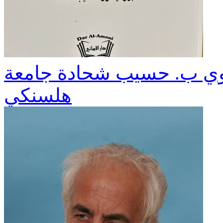
ساوي ب. حسيب شحادة جامعة
هلسنكي