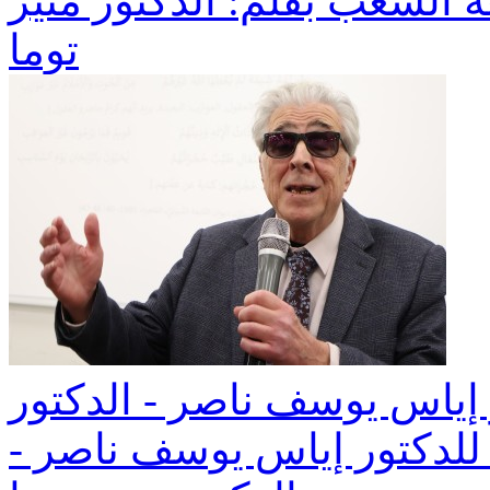
غة الشعب بقلم: الدكتور منير
توما
 إياس يوسف ناصر - الدكتور
 للدكتور إياس يوسف ناصر -