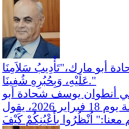
بو مارك،"تَأْدِيبُ سَلاَمِنَا
عَلَيْهِ، وَبِحُبُرِهِ شُفِينَا."
بني أنطوان يوسف شحادة أبو
مارك، الذي رقد على رجاء القيامة يوم 18 فبراير 2026، يقول
" اُنْظُرُوا بِأَعْيُنِكُمْ كَيْفَ