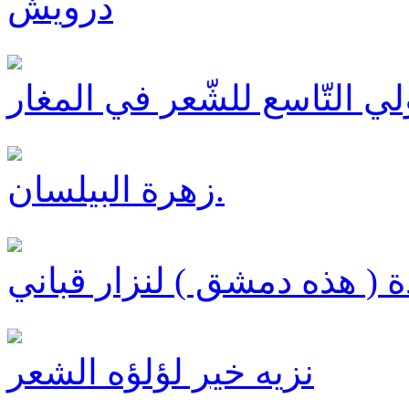
درويش
ي التّاسع للشّعر في المغار
زهرة البيلسان.
 ( هذه دمشق ) لنزار قباني
نزيه خير لؤلؤه الشعر