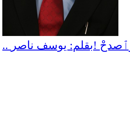
ليبُ وٱصدحْ !بقلم: يوسف ناصر