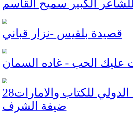
لشاعر الكبير سميح القاسم
قصيدة بلقيس -نزار قباني
 عليك الحب - غاده السمان
28دولة تشارك في معرض القاهرة الدولي للكتاب والامارات
ضيفة الشرف