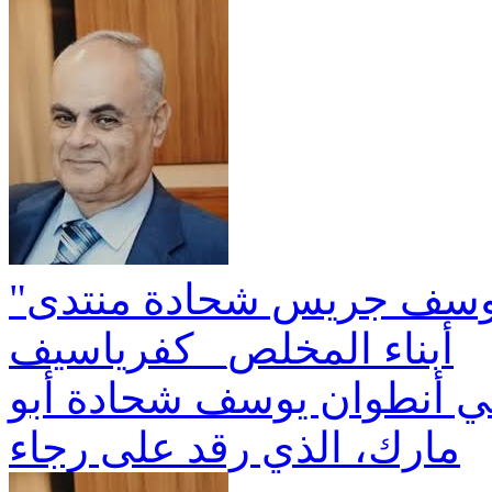
"ان الحجر لما خُتِم من اليهود" يوسف جريس شحادة منتدى
أبناء المخلص_ كفرياسيف
بني أنطوان يوسف شحادة أبو
مارك، الذي رقد على رجاء