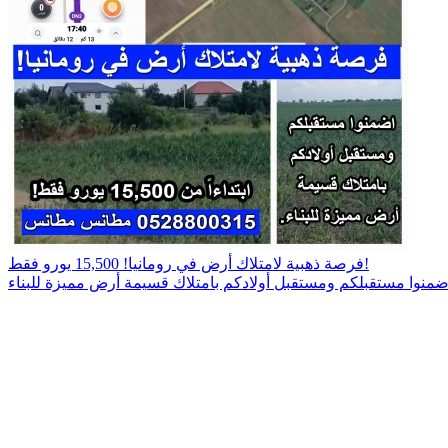
فرصة ذهبية لامتلاك أرض في رومانيا! 15,500 يورو فقط!