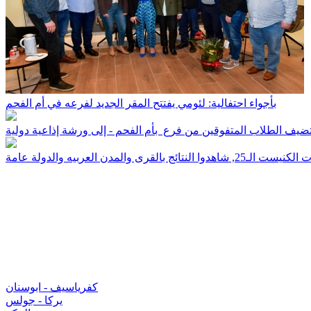
بأجواء احتفالية: لئومي يفتتح المقر الجديد لفرعه في أم الفحم
ضيف الطلاب المتفوقين من فرع بأم الفحم - إلى ورشة إذاعية دولية
رى والمدن العربيه والدولة عامة
كفرياسيف - ابوسنان
يركا - جولس