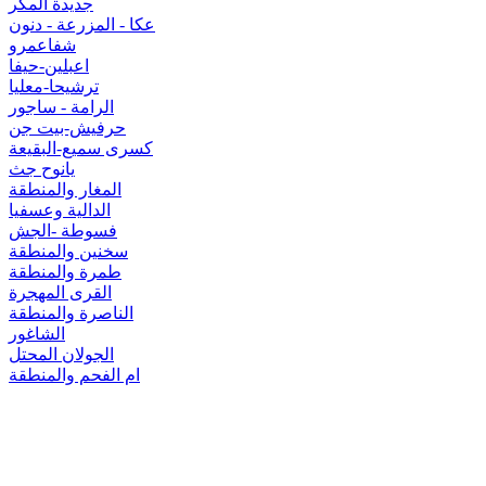
جديدة المكر
عكا - المزرعة - دنون
شفاعمرو
اعبلين-حيفا
ترشيحا-معليا
الرامة - ساجور
حرفيش-بيت جن
كسرى سميع-البقيعة
يانوح جث
المغار والمنطقة
الدالية وعسفيا
فسوطة -الجش
سخنين والمنطقة
طمرة والمنطقة
القرى المهجرة
الناصرة والمنطقة
الشاغور
الجولان المحتل
ام الفحم والمنطقة