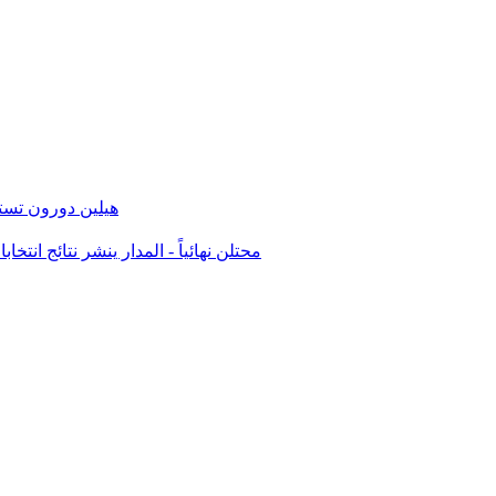
هيلين دورون تست
محتلن نهائياً - المدار ينشر نتائج انتخابات الكنيست الـ25, شاهدوا النتائج بالق