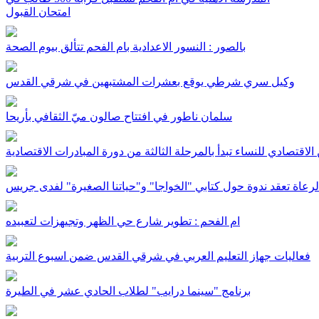
امتحان القبول
بالصور : النسور الاعدادية بام الفحم تتألق بيوم الصحة
وكيل سري شرطي يوقع بعشرات المشتبهين في شرقي القدس
سلمان ناطور في افتتاح صالون ميّ الثقافي بأريحا
الاقتصادي للنساء تبدأ بالمرحلة الثالثة من دورة المبادرات الاقتصادية
الرعاة تعقد ندوة حول كتابي "الخواجا" و"حياتنا الصغيرة" لفدى جريس
ام الفحم : تطوير شارع حي الظهر وتجيهزات لتعبيده
فعاليات جهاز التعليم العربي في شرقي القدس ضمن اسبوع التربية
برنامج "سينما درايب" لطلاب الحادي عشر في الطيرة