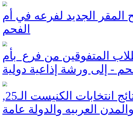
تح المقر الجديد لفرعه في أم
الفحم
اب المتفوقين من فرع بأم
حم - إلى ورشة إذاعية دولية
محتلن نهائياً - المدار ينشر نتائج انتخابات الكنيست الـ25,
والمدن العربيه والدولة عامة