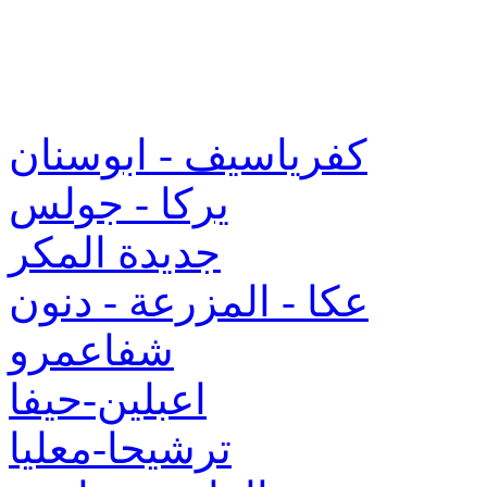
كفرياسيف - ابوسنان
يركا - جولس
جديدة المكر
عكا - المزرعة - دنون
شفاعمرو
اعبلين-حيفا
ترشيحا-معليا