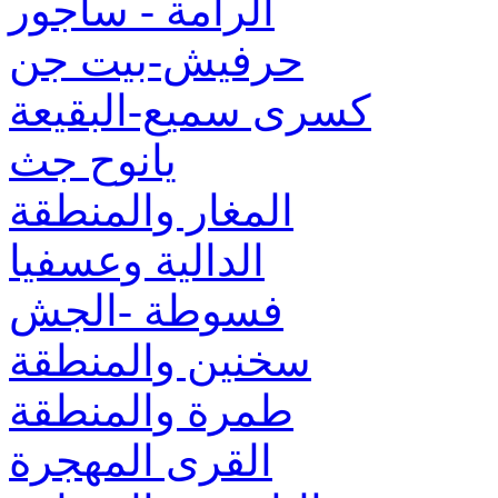
الرامة - ساجور
حرفيش-بيت جن
كسرى سميع-البقيعة
يانوح جث
المغار والمنطقة
الدالية وعسفيا
فسوطة -الجش
سخنين والمنطقة
طمرة والمنطقة
القرى المهجرة