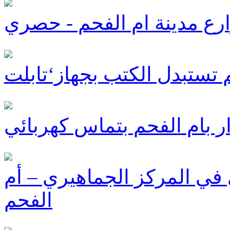
رع مدينة ام الفحم - حصري
 بام الفحم بتماس كهربائي
 في المركز الجماهيري – أم
الفحم