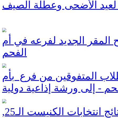
لعيد الأضحى وعطلة الصيف
تح المقر الجديد لفرعه في أم
الفحم
اب المتفوقين من فرع بأم
حم - إلى ورشة إذاعية دولية
محتلن نهائياً - المدار ينشر نتائج انتخابات الكنيست الـ25,