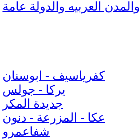
والمدن العربيه والدولة عامة
كفرياسيف - ابوسنان
يركا - جولس
جديدة المكر
عكا - المزرعة - دنون
شفاعمرو