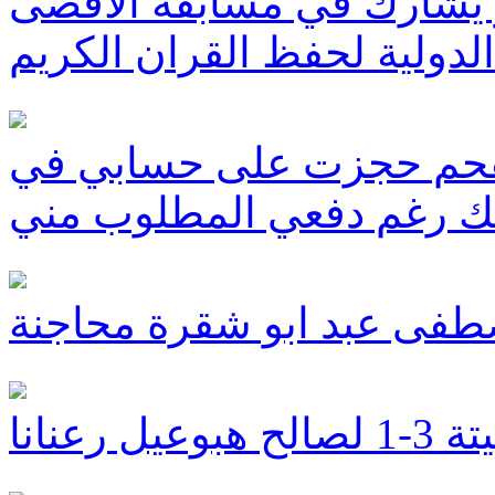
يشارك في مسابقة الأقصى
الدولية لحفظ القران الكريم
لفحم حجزت على حسابي في
نك رغم دفعي المطلوب مني
صطفى عبد ابو شقرة محاجنة
عنانا