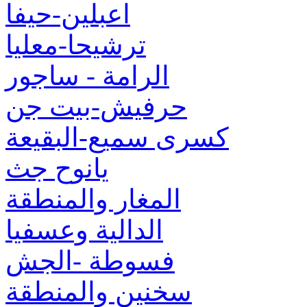
اعبلين-حيفا
ترشيحا-معليا
الرامة - ساجور
حرفيش-بيت جن
كسرى سميع-البقيعة
يانوح جث
المغار والمنطقة
الدالية وعسفيا
فسوطة -الجش
سخنين والمنطقة