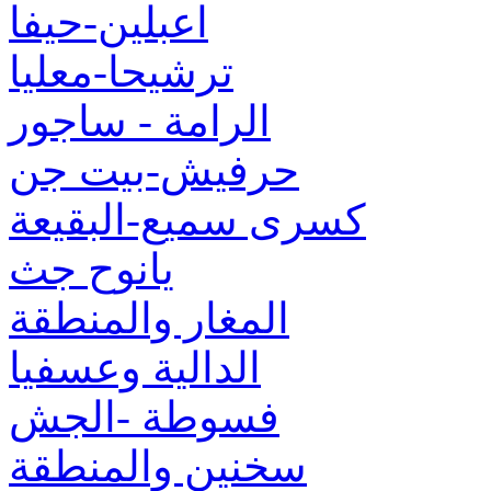
اعبلين-حيفا
ترشيحا-معليا
الرامة - ساجور
حرفيش-بيت جن
كسرى سميع-البقيعة
يانوح جث
المغار والمنطقة
الدالية وعسفيا
فسوطة -الجش
سخنين والمنطقة