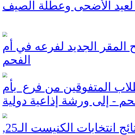
لعيد الأضحى وعطلة الصيف
تح المقر الجديد لفرعه في أم
الفحم
اب المتفوقين من فرع بأم
حم - إلى ورشة إذاعية دولية
محتلن نهائياً - المدار ينشر نتائج انتخابات الكنيست الـ25,