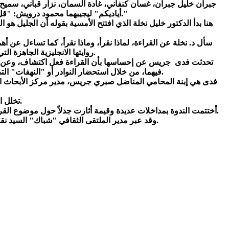
جبران خليل جبران، غسان كنفاني، غادة السمان، نزار قباني، سميح
أياديكم" ليجيبهما محمود درويش: "قل ما تشاء، ضع النقاط على الحروف... ضع الحروف مع الحروف لتولد الكلمات غامضة وواضحة ويبتدئ الكلام."
هنا بدأ الدكتور خليل نخلة الذي افتتح الأمسية بقوله أن الجليل ه
سأل د. نخلة عن القراءة، لماذا نقرأ، وماذا نقرأ، كما تساءل عن أهمي
روايتها الانجليزية الجاهزة التي تبحث لها عن ناشر، وإلى كتابها القادم باللغة الانجليزية أيضاً عن العودة إلى الجليل بعد اتفاق أوسلو.
تحدثت فدى جريس عن إحساسها بأن القراءة فعل اكتشاف، وعن تجربتها
فيهما، من خلال استحضار النوادر أو "النهفات" التي يتداولها أهالي قريتها الجليلية "فسوطة". وقد وصف الكتابان الحياة اليومية المعاشة في هذه القرية بتفاصيلها الصغيرة.
فدى هي إبنة المحامي المناضل صبري جريس، مدير مركز الأبحاث 
تخلل الندوة عرض فني ملتزم للفنانة نورا أبو ماضي بأغاني لأم كلثوم وسيد درويش.
أختتمت الندوة بمداخلات عديدة وقيمة أثارت جدلاً حول موضوع القراءة في زمن الفيسبوك وشبكات التواصل الاجتماعي حيث تحدث علي الجريري ود. زهير صباغ والشاعرة صونيا خضر والفنانة فاتن خوري.
وقد عبر مدير الملتقى الثقافي "شباك" السيد نقولا عقل عن سعادته بالواقع الثقافي الغني في رام الله والذي يتضمن زخماً كبيراً نتمنى أن ينتقل لمدن فلسطينية أخرى.