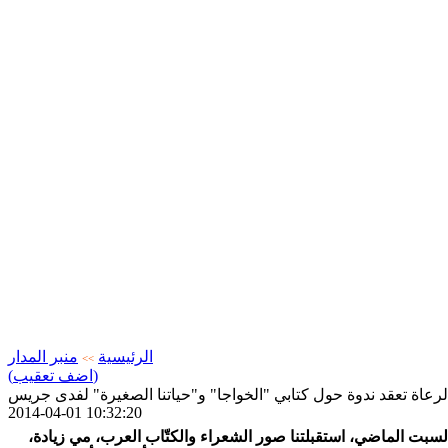
الرئيسية
منبر المدار
>>
(اضف تعقيب)
الرعاة تعقد ندوة حول كتابي "الخواجا" و"حياتنا الصغيرة" لفدى جريس
2014-04-01 10:32:20
السبت الماضي، استقبلتنا صور الشعراء والكتّاب العرب، مي زيادة،