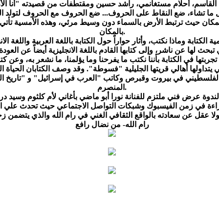
 القاسم، أحلام مستغانمي، راشد حسين ومقتطفات من قصيدته "أنا الأرض
و المكان حيث ترتبط الأرض بالسماء دون وسيط مرئي، وهذه الأمسية تأتي 
بالمكان.
ة الكتابة وماذا نكتب، وأثار حواراً حول الكتابة باللغة العربية واللغة ا
 في الكتابة بأننا نكتب ما يفرحنا وما يؤلمنا، ما نشعر به، وعن كتابي
الفلسطيني في بيروت وقبرص وكاتب "العرب في إسرائيل" و "تاريخ 
المنصرم.
رام الله- من نضال رافع