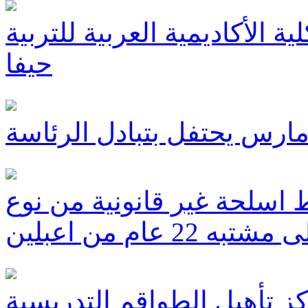
 الأكاديمية العربية للتربية
حيفا
مارس يحتفل بتبادل الرئاسة
حة غير قانونية من نوع M-16 وكارل جوستاب والقاء
22 عام من اعبلين
كز تأهيل الطواقم التدريسية