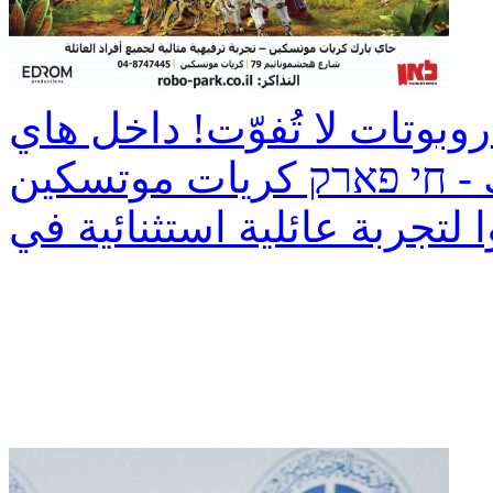
وبوتات لا تُفوّت! داخل هاي