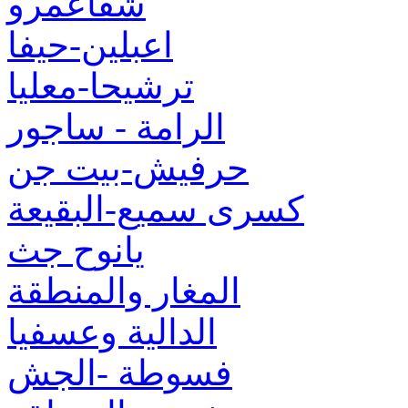
شفاعمرو
اعبلين-حيفا
ترشيحا-معليا
الرامة - ساجور
حرفيش-بيت جن
كسرى سميع-البقيعة
يانوح جث
المغار والمنطقة
الدالية وعسفيا
فسوطة -الجش