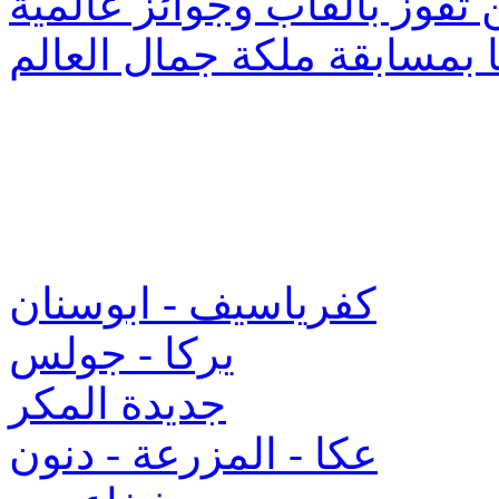
تفوز بألقاب وجوائز عالمية
 بمسابقة ملكة جمال العالم
كفرياسيف - ابوسنان
يركا - جولس
جديدة المكر
عكا - المزرعة - دنون