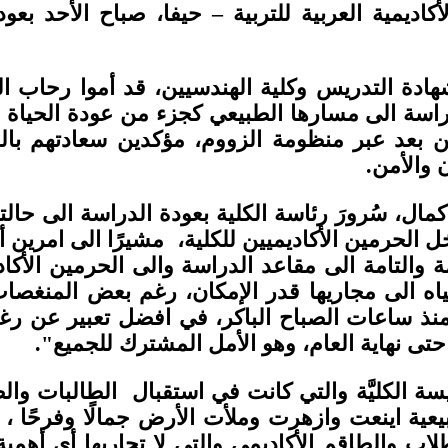
الأكاديمية العربية للتربية – حيفا، صباح الأحد
شهادة التدريس وكلية الهندسيين، قد أموا رحاب 
اسة الى مسارها الطبيعي كجزء من عودة الحياة ال
 بعد عبر منظومة الزووم، مؤكدين سعادتهم بالع
ن والأمن.
مال، سُرورَ رئاسة الكلية بعودة الدراسة الى حال
 الحرمين الأكاديميين للكلية، مشيرًا الى امرين أ
ليمة والتامة الى مقاعد الدراسة والى الحرمين الأكا
مياه الى مجاريها قدر الإمكان، رغم بعض المنغصا
 منذ ساعات الصباح الباكر، في افضل تعبير عن رغ
تى نهاية العام، وهو الأمل المشترك للجميع".
ة الكليَّة والتي كانت في استقبال الطالبات والط
يعية اينعت وازهرت وملأت الأرض جمالًا وفرحًا ، 
لطلاب والطاقم الأكاديمي والتي لا تجاريها أي أ