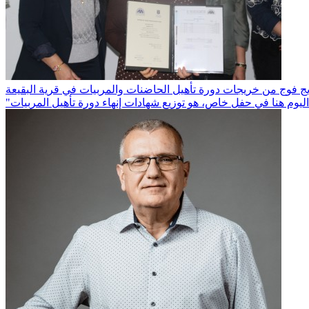
 بتخريج فوج من خريجات دورة تأهيل الحاضنات والمربيات في قرية البقيعة
 اليوم هنا في حفلٍ خاص، هو توزيع شهادات إنهاء دورة تأهيل المربيات