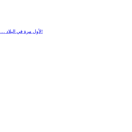
لأول مرة في البلاد … مغامرة روبوتات لا تُفوّت! داخل هاي بارك - חי פארק كريات موتسكين!