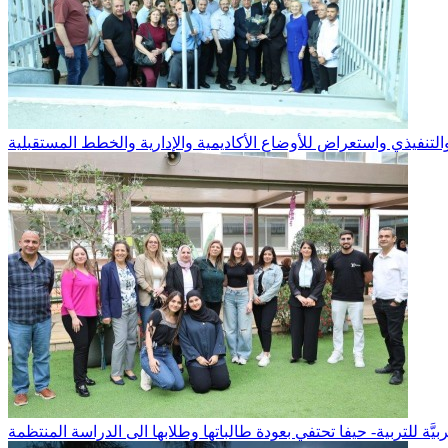
التنفيذي واستعراض للأوضاع الأكاديمية والإدارية والخطط المستقبلية
 العربيَّة للتربية- حيفا تحتفي بعودة طالباتها وطلابها الى الدراسة المنتظمة