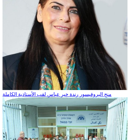
منح البروفيسور رندة خير عباس لقب الأستاذية الكاملة