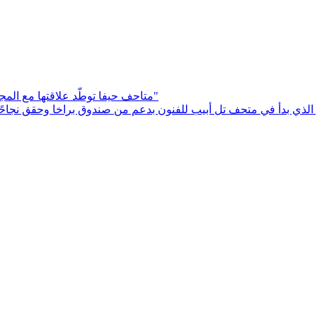
متاحف حيفا توطّد علاقتها مع المجتمع العربي في البلاد بمشروع فريد: "قفزة نوعية… وهذه البداية فقط"
لذي بدأ في متحف تل أبيب للفنون بدعم من صندوق براخا وحقق نجاحًا ك