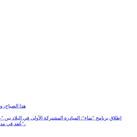
هذا الصباح، و
إطلاق برنامج "نماء": المبادرة المشتركة الأولى في البلاد بين
عُقد في مدينة شفاعمرو يوم الثلاثاء، الموافق 22.4.25، مؤتمر إطلاق برنامج "نماء"،