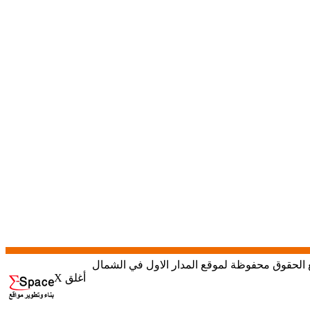
X أغلق