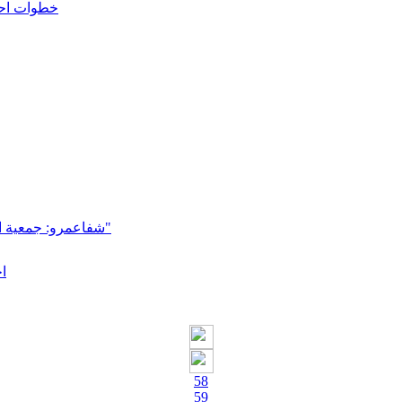
خطوات احت
شفاعمرو: جمعية المسن تنظم مسيرتها التقليدية الثالثة بعنوان "الي مالو كبير مالو تدبير"
ا
58
59