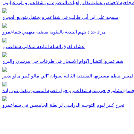
جاجية لإجهاض عملية نقل راهبات الناصرة من شفاعمرو الى عيلبون
مسجد علي ابن أبي طالب في شفاعمرو يحتفل بتوديع الحجاج
مراد حداد يتهم البلدية بالفئوية بقضية متهمي شفاعمرو
عشاء لفرق السلة التابعة لمكابي شفاعمرو
شفاعمرو: انتشار اكوام الاشجار في طرقات حي مرشان والبرج
جتماع تشاوري في بلدية شفاعمرو حول قضية المتهمين بقتل نتن زاده
نجاح كبير ليوم التوجيه الدراسي لرابطة الجامعيين في شفاعمرو