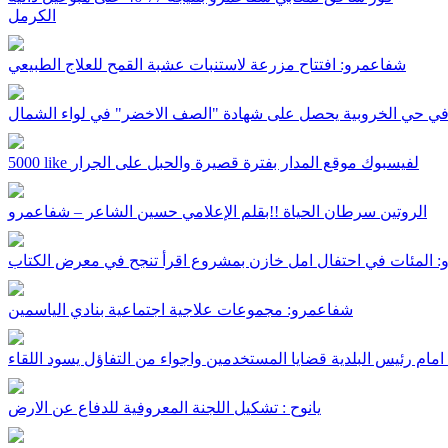
الكرمل
شفاعمرو: افتتاح مزرعة لاستنبات عشبة القمح للعلاج الطبيعي
ي حي الخروبية يحصل على شهادة "الصف الاخضر" في لواء الشمال
5000 like لفيسبوك موقع المدار بفترة قصيرة والحبل على الجرار
الروتين سرطان الحياة !!بقلم الإعلامي حسين الشاعر – شفاعمرو
 المئات في احتفال امل خازن بمشروع اقرأ تنجح في معرض الكتاب
شفاعمرو: مجموعات علاجية اجتماعية بنادي الياسمين
مام رئيس البلدية قضايا المستخدمين واجواء من التفاؤل يسود اللقاء
يانوح : تشكيل اللجنة المعروفية للدفاع عن الارض