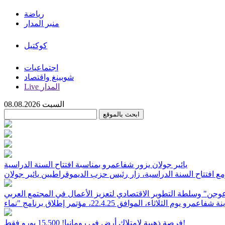
رياضة
منبر المدار
كوكتيل
اجتماعيات
شوبينغ واقتصاد
Live المدار
السبت 08.08.2026
يائير جولان يزور شفاعمرو بمناسبة افتتاح السنة الدراسية
مع افتتاح السنة الدراسية، زار رئيس حزب الديموقراطيين يائير جولان
 "عوجن" وسلطة التطوير الاقتصادي لتعزيز الأعمال في المجتمع العربي
فرصة ذهبية لامتلاك أرض في رومانيا! 15,500 يورو فقط!