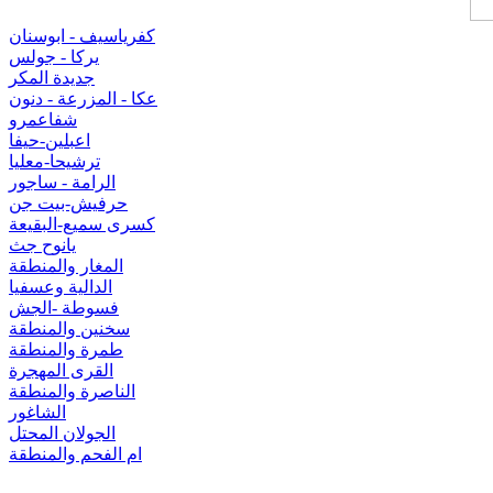
كفرياسيف - ابوسنان
يركا - جولس
جديدة المكر
عكا - المزرعة - دنون
شفاعمرو
اعبلين-حيفا
ترشيحا-معليا
الرامة - ساجور
حرفيش-بيت جن
كسرى سميع-البقيعة
يانوح جث
المغار والمنطقة
الدالية وعسفيا
فسوطة -الجش
سخنين والمنطقة
طمرة والمنطقة
القرى المهجرة
الناصرة والمنطقة
الشاغور
الجولان المحتل
ام الفحم والمنطقة