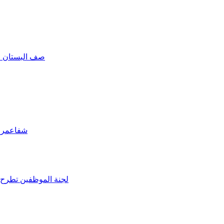
صف البستان ف
شفاعمرو:
لجنة الموظفين تطرح ا