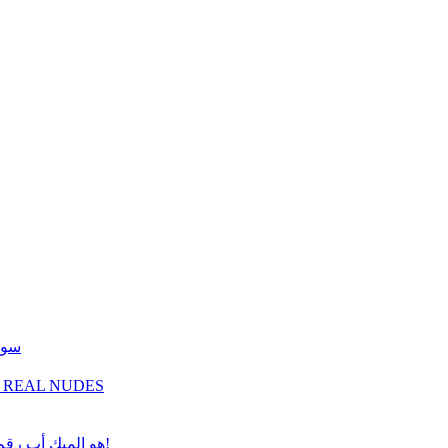
سوف 
ماركة الماكياج الراقية والمهنية بوبي براون تعرض المجموعة الجديدة: L NUDES
ميك أب أستي لاودر Double Wear Stay-in-Place SPF10 هو الميك أب رقم 1 في العالم!