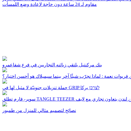
مقاوم لـ 24 ساعة دون حاجة لإعادة وضع اللمسات
بنك مركنتيل يلتقي زبائنه التجاريين في فرع شفاعمرو
فريوات نعمة : لماذا نجرّب شيئًا آخر بينما سيميلاك هو أحسن اختيار؟
حملة تنزيلات جنونيّة لا مثيل لها في GRIP לצרכן يركا
نصائح لتصميم مثالي للمنزل من طمبور