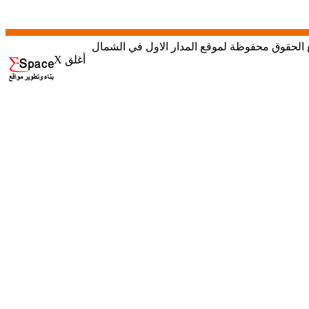
X أغلق