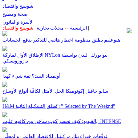
شوبينج واقتصاد
صحة ومطبخ
الأسرة والقانون
|
الرئيسية
محلات تجارية
|
شوبينج واقتصاد
>>
هبوعليم يطلق منظومة اخطار هاتفي للتذكير بدفع الحسابات
الإطلاق الأول لماركة NYLon نيو يورك | لندن بواسطة
د.زوزوبسكي
أولمبياد النبيذ؟ ثمة شيء كهذا
سانو جاڤيل إكونوميكا الحل الأمثل لكافّة أنواع الأوساخ
H&M تُطلق التشكيلة الثانية : " Selected by The Weeknd"
بالڤيديو: كيف نحضر كوب ساخن من كافيه عليت INTENSE
توقّعات خبراء بنك مركنتيل للإقتصاد العالمي والمحلّي