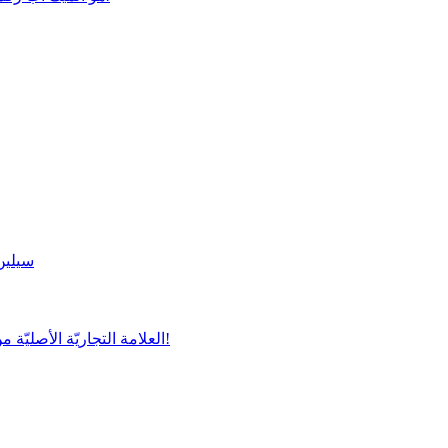
سيلين 
سوپر- فارم تطلق TANGLE TEEZER العلامة التجاريّة الأصليّة من لندن بتعاون تجاري مع لايف!