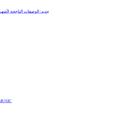
جديد: الوصفات الناجحة لأشهر
مدلين سخنيني، محمد محاميد، وفاء بدير فاز