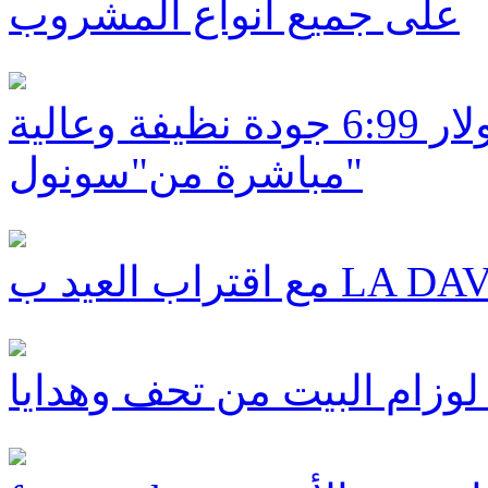
على جميع انواع المشروب
ديلك هتسفون : البنزين والسولار 6:99 جودة نظيفة وعالية
مباشرة من"سونول"
لوزام البيت من تحف وهدايا