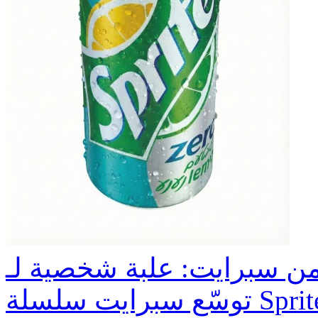
توسّع سبرايت سلسلة Sprite ZERO ليمون نعناع عبر إطلاق