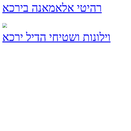
רהיטי אלאמאנה בירכא
וילונות ושטיחי הדיל ירכא