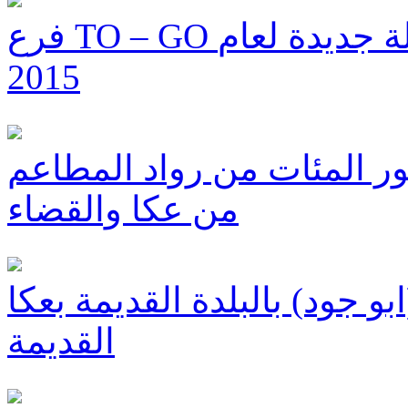
فرع TO – GO في يركا يستقبل الأضحى بتشكيلة جديدة لعام
2015
ر المئات من رواد المطاعم
من عكا والقضاء
 جود) بالبلدة القديمة بعكا
القديمة