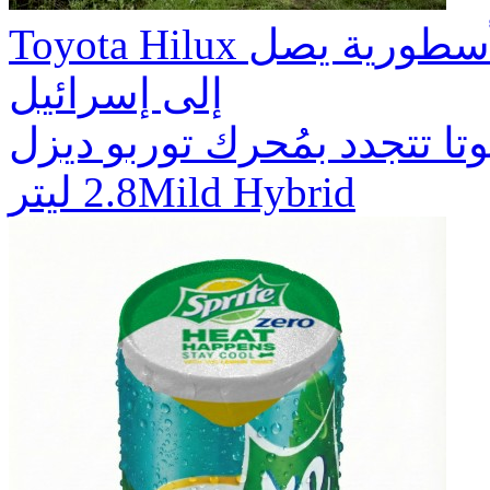
Toyota Hilux الجديد: الجيل القادم للمركبة الأسطورية يصل
إلى إسرائيل
وتا تتجدد بمُحرك توربو ديزل
2.8 ليترMild Hybrid