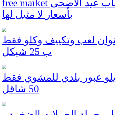
free market كفرياسيف عنوانكم لهدايا والعاب عيد الأضحى
بأسعار لا مثيل لها
نوان لعب وتكييف وكلو فقط
ب 25 شيكل
كيلو عبور بلدي للمشوي فقط
50 شاقل
الى حملة الحملات الضخمة ،