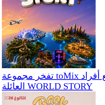
تفخر مجموعة toMix بتقديم: المعرض الأضخم لجميع أفراد
العائلة WORLD STORY