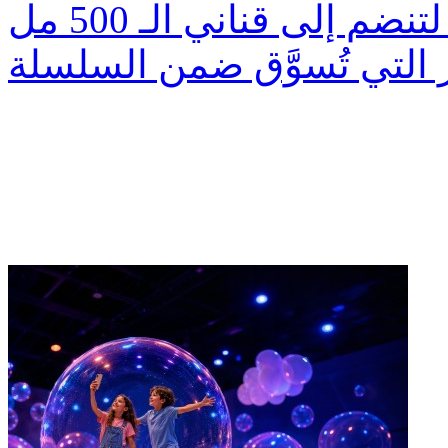
علبة شخصية بسعة 330 مل، لتنضم إلى قناني الـ 500 مل