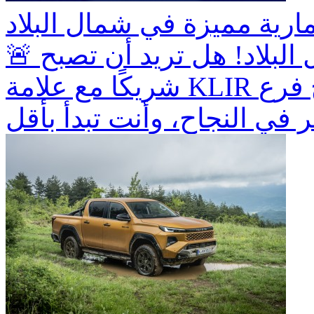
🚨 فرصة استثمارية مميزة في شمال البلاد! هل تريد أن تصبح
شريكًا مع علامة KLIR الرائدة؟ 🚀 افتح فرع KLIR واربح
ر في النجاح، وأنت تبدأ بأقل