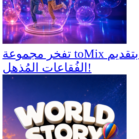
تفخر مجموعة toMix بتقديم:Bubbles جالاكسي معرض
الفُقاعات المُذهل!