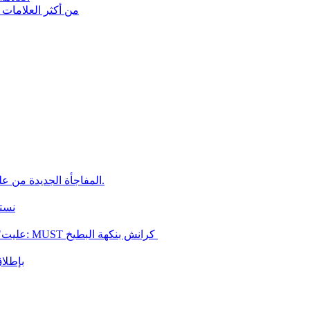
تُعد CAMPUS من أكثر 
المفاجأة الجديدة من علكة عليت كرانش أربع نكهات مختلفة مخبأة داخل عبوة غامضة واحدة.
نستق
"عليت" من مجموعة "شتراوس" تطلق نكهة جديدة استعدادًا لفصل الصيف: MUST كرانش بنكهة البطيخ
توسّع "عليت" من شتراو