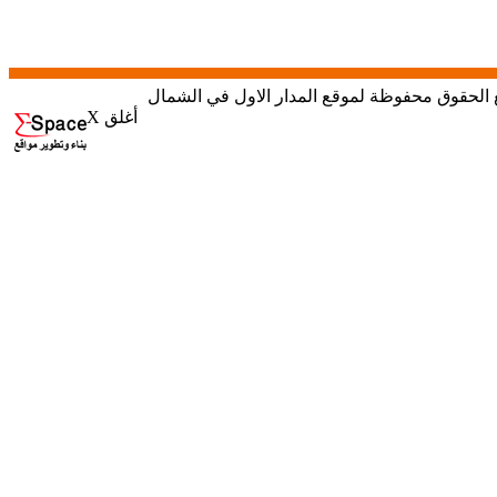
X أغلق