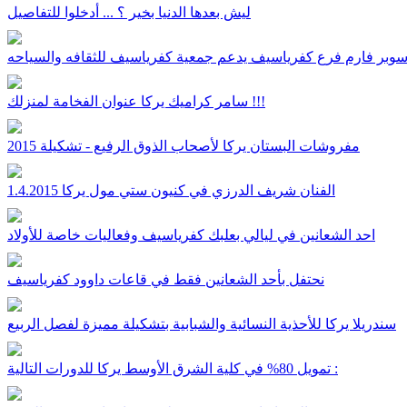
ليش بعدها الدنيا بخير ؟ ... أدخلوا للتفاصيل
وبر فارم فرع كفرياسيف يدعم جمعية كفرياسيف للثقافه والسياحه
سامر كراميك يركا عنوان الفخامة لمنزلك !!!
مفروشات البستان يركا لأصحاب الذوق الرفيع - تشكيلة 2015
الفنان شريف الدرزي في كنيون ستي مول يركا 1.4.2015
احد الشعانين في ليالي بعلبك كفرياسيف وفعاليات خاصة للأولاد
نحتفل بأحد الشعانين فقط في قاعات داوود كفرياسيف
سندريلا يركا للأحذية النسائية والشبابية بتشكيلة مميزة لفصل الربيع
تمويل 80% في كلية الشرق الأوسط يركا للدورات التالية :