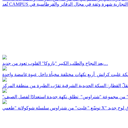
العلامات التجارية شهرة وثقة في مجال الدفاتر والقرطاسية في
بعد النجاح والطلب الكبير "بازوكا" القلوب تعود من جديد…
لّ القطار: السكة الحديدية الشرقية تقرّب الطيرة من منطقة المركز
س سلسلة شوكولاتة "طعمي X" بإطلاق لوح جديد