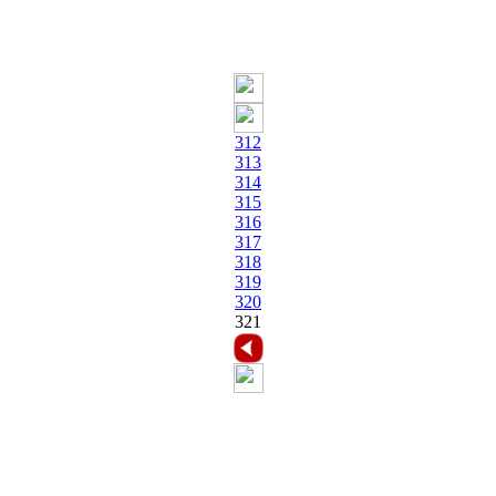
312
313
314
315
316
317
318
319
320
321