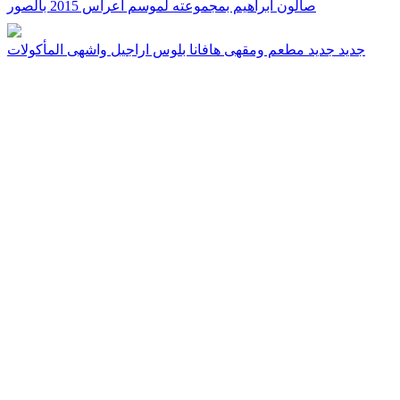
صالون ابراهيم بمجموعته لموسم اعراس 2015 بالصور
جديد جديد مطعم ومقهى هافانا بلوس اراجيل واشهى المأكولات