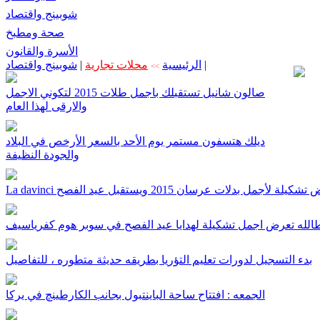
شوبينج واقتصاد
صحة ومطبخ
الأسرة والقانون
|
الرئيسية
محلات تجارية
|
شوبينج واقتصاد
>>
صالون شانيل تستقبلك باجمل طلات 2015 لتكوني الاجمل
والارقى لهذا العام
ديلك هتسفون مستمر يوم الأحد بالسعر الأرخص في البلاد
والجودة النظيفة
La يعرض تشكيلة لأجمل بدلات عرسان 2015 ويستقبل عيد الفصح
لله تعرض اجمل تشكيلة لهدايا عيد الفصح في سوبر هوم كفرياسيف
بدء التسجيل لدورات تعليم التؤريا بطريقه حديثة متطوره ، للتفاصيل
الجمعه : افتتاح ساحة الباينتبول بجانب الكارطينچ في يركا