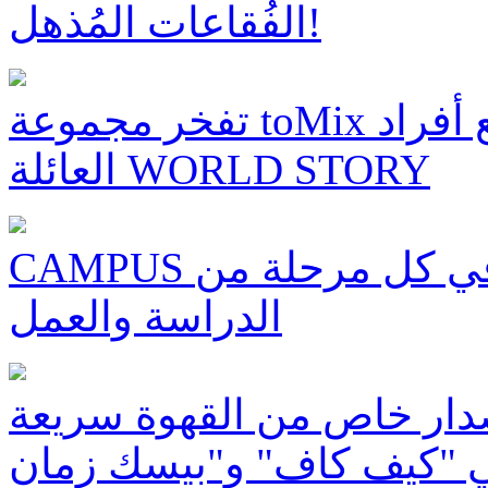
الفُقاعات المُذهل!
تفخر مجموعة toMix بتقديم: المعرض الأضخم لجميع أفراد
العائلة WORLD STORY
CAMPUS العلامة التجارية التي ترافقكم في كل مرحلة من
الدراسة والعمل
إصدار خاص من القهوة سريعة