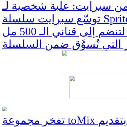
توسّع سبرايت سلسلة Sprite ZERO ليمون نعناع عبر إطلاق
علبة شخصية بسعة 330 مل، لتنضم إلى قناني الـ 500 مل
تفخر مجموعة toMix بتقديم:Bubbles جالاكسي معرض