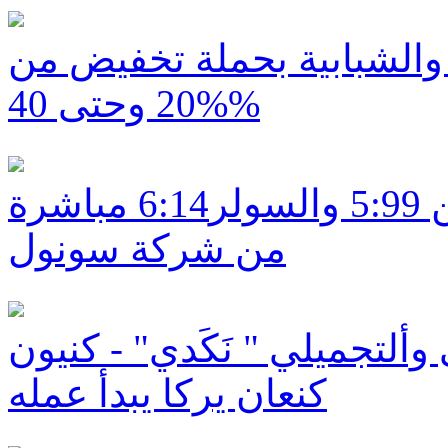
ة والشبابية بحملة تخفيض من
%20 وحتى 40%
ديلك هتسفون ابوسنان: البنزين 5:99 والسولر6:14 مباشرة
من شركة سونول
 وألتجميلي " نَكَدي" - كنيون
كنعان يركا يبدأ عمله