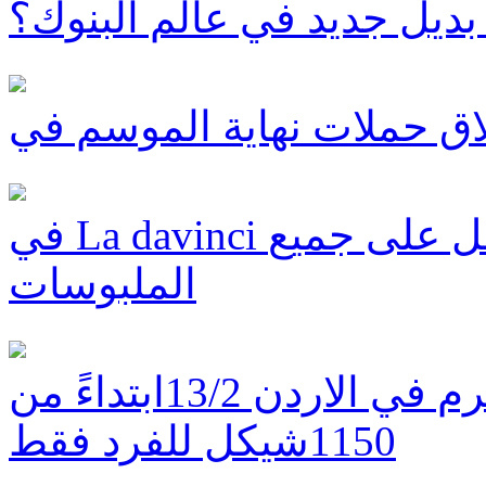
ديل جديد في عالم البنوك؟
في La davinci فرصة أخيرة حتى 99 شاقل على جميع
الملبوسات
تذاكر اخيره لحفل نجوى كرم في الاردن 13/2ابتداءً من
1150شيكل للفرد فقط