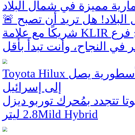
🚨 فرصة استثمارية مميزة في شمال البلاد! هل تريد أن تصبح
شريكًا مع علامة KLIR الرائدة؟ 🚀 افتح فرع KLIR واربح
ر في النجاح، وأنت تبدأ بأقل
Toyota Hilux الجديد: الجيل القادم للمركبة الأسطورية يصل
إلى إسرائيل
وتا تتجدد بمُحرك توربو ديزل
2.8 ليترMild Hybrid