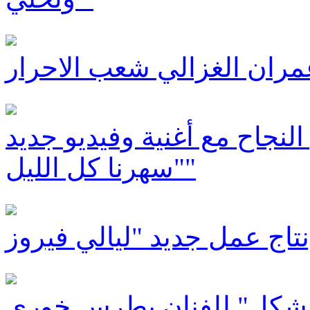
مران الغزالي شعب الاحرار
نجاح مع أغنية وفيديو جديد
"سهرنا كل الليل"
ر شكل" للفنان بطرس خوري