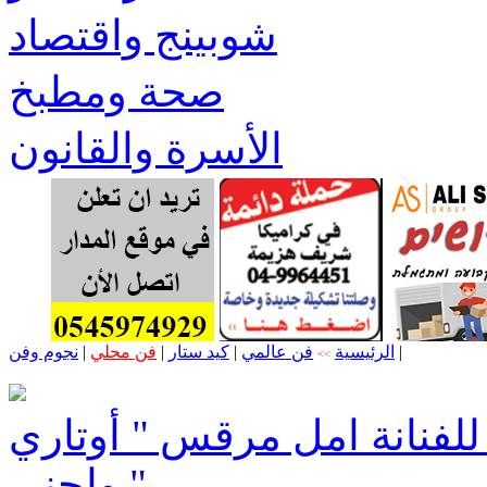
شوبينج واقتصاد
صحة ومطبخ
الأسرة والقانون
|
الرئيسية
فن عالمي
|
كيد ستار
|
فن محلي
|
نجوم وفن
>>
فنانة امل مرقس " أوتاري
ولحني "