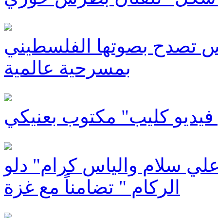
قس تصدح بصوتها الفلسطيني
بمسرحية عالمية
لي سلام والياس كرام" دلو
الركام " تضامناً مع غزة