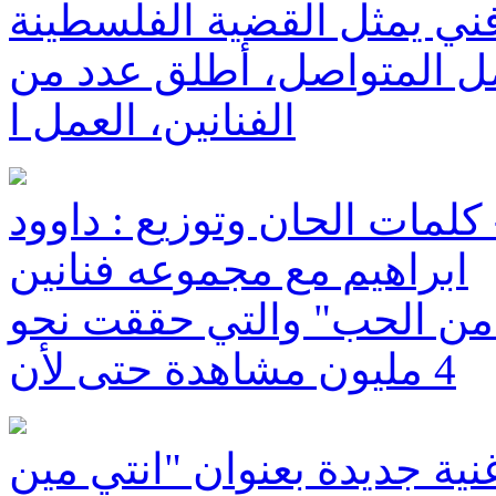
ن العمل المتواصل، أطلق عدد من
الفنانين، العمل ا
 كلمات الحان وتوزيع : داوود
ابراهيم مع مجموعه فنانين
لي من الحب" والتي حققت نحو
4 مليون مشاهدة حتى لأن