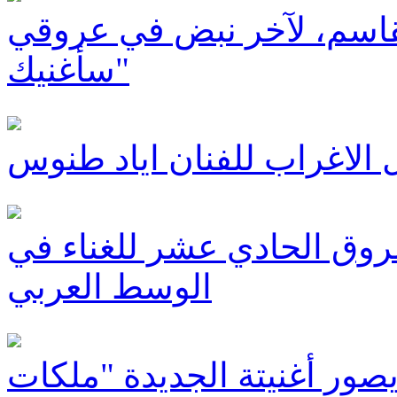
قاسم، لآخر نبض في عروقي
سأغنيك"
 الاغراب للفنان اياد طنوس
شروق الحادي عشر للغناء في
الوسط العربي
يصور أغنيتة الجديدة "ملكات