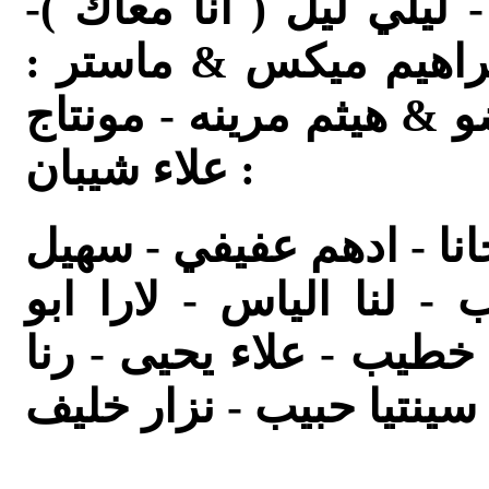
-
ليلي ليل ( انا معاك )-
ابراهيم ميكس & ماستر :
و & هيثم مرينه - مونتاج
: علاء شيبان
انا - ادهم عفيفي - سهيل
- لنا الياس - لارا ابو
خطيب - علاء يحيى - رنا