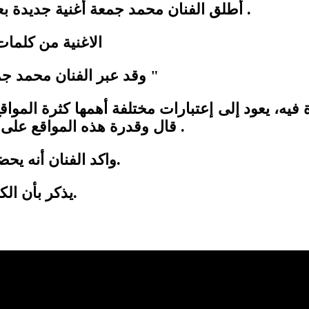
أطلق الفنان محمد جمعة أغنية جديدة بعنوان "انتي مين" الذي تحمل الطابع الرومنسي .
الاغنية من كلمات وألحان: هيسم حلو ،توزيع موسيقى: عمر صباغ
وقد عبر الفنان محمد جمعة عن سعادته بتصوير كليب لأغنيته " انتي مين "
فيه، يعود إلى إعتبارات مختلفة أهمها كثرة المواق
اختلافها على ترجمة رؤية المخرج وأجواء الأغنية .
قال وقدرة هذه المواقع على
واكد الفنان أنه يحضر عمل فني جديد قريبآ سيكون مفاجأة للجمهور.
يذكر بأن الكليب تم تصويره بإدارة المخرج التركي احمد جان.