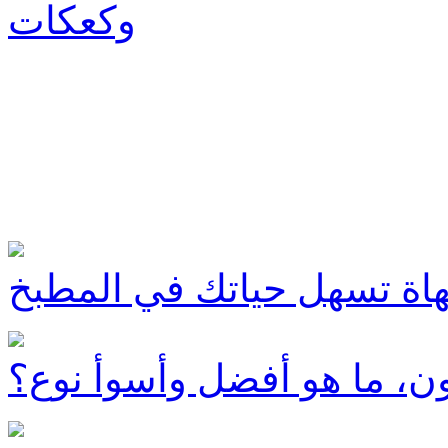
وكعكات
ون، ما هو أفضل وأسوأ نوع؟