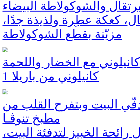
برتقال والشوكولاطة البيضاء
ل، كعكة عطِرة ولذيذة جدًا،
مزيّنة بقطع الشوكولاطة
كانيلوني مع الخضار واللحمة
كانيلوني من باريلا 1
ّي البيت وبتفرح القلب من
مطبخ تنوﭬـا
رائحة الخبيز لتدفئة البيت،