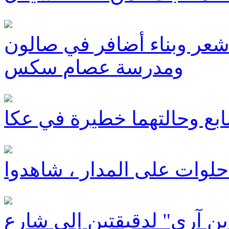
شعر وبناء أضافر في صالون
ومدرسة عصام سكس
بع وحالتهما خطيرة في عكا
لوات على المدار ، شاهدوا
ن آري" لدقيقتين إلى شارع