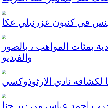
جينس في كنيون عزرئيلي عكا
دية بمئات المواهب ، بالصور
والفيديو
 لكشافه نادي الارثوذوكسي
لدرب احمد عباس من دير حنا