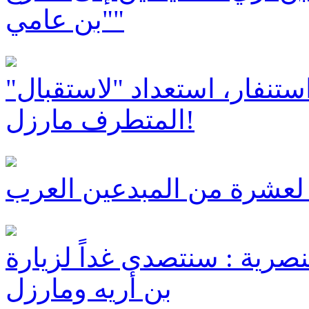
"بن عامي"
ستنفار، استعداد "لاستقبال"
المتطرف مارزل!
نصرية : سنتصدى غداً لزيارة
بن أريه ومارزل