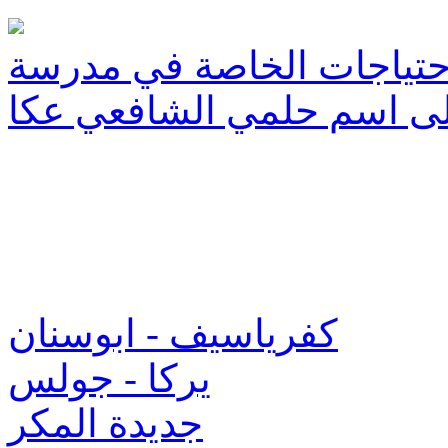
لاحتياجات الخاصة في مدرسة
ى اسم حلمي الشافعي عكا
كفرياسيف - ابوسنان
يركا - جولس
جديدة المكر