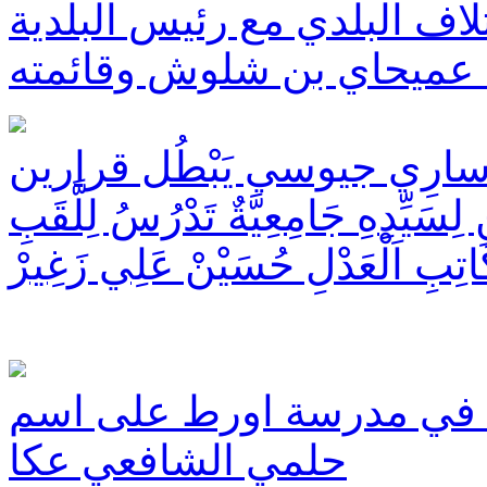
ائتلاف البلدي مع رئيس البلدية
 عميحاي بن شلوش وقائمته
ِيَّة سارِي جيوسي يَبْطُل قرارين
 لِسَيِّدِهِ جَامِعِيَّةٌ تَدْرُسُ لِلَّقَبِ
َاتِبِ اَلْعَدْلِ حُسَيْنْ عَلِي زَغِيرْ
اح في مدرسة اورط على اسم
حلمي الشافعي عكا