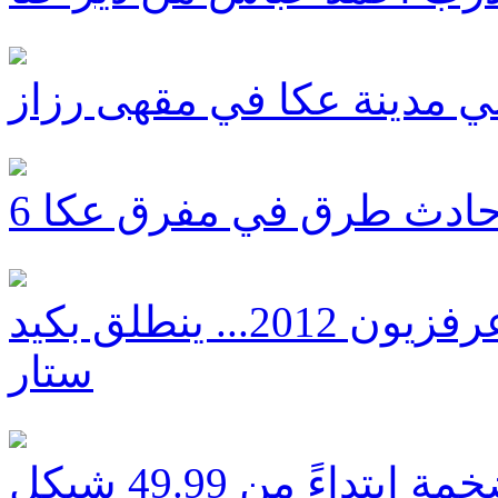
 مدينة عكا في مقهى رزاز
 حادث طرق في مفرق عكا
المنتج علي عباسي : بعد نجاح عرفزيون 2012... ينطلق بكيد
ستار
تداءً من 49.99 شيكل