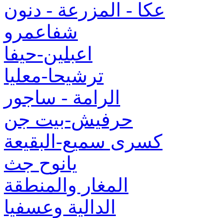
عكا - المزرعة - دنون
شفاعمرو
اعبلين-حيفا
ترشيحا-معليا
الرامة - ساجور
حرفيش-بيت جن
كسرى سميع-البقيعة
يانوح جث
المغار والمنطقة
الدالية وعسفيا