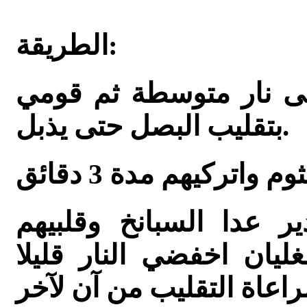
الطريقة:
ى نار متوسطة ثم قومي
بتقليب البصل حتى يذبل.
ر عدا السبانخ وقلبيهم
غليان اخفضي النار قليلا