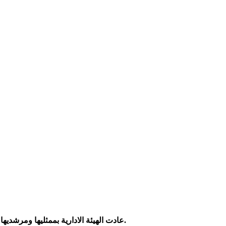
عادت الهيئة الادارية بممثليها ومرشديها لتنشر الرسالة التربوية ,العلمية والعملية في موضوع الرحلات المدرسية وأهمية تأثيرها على نهج حياة الطلاب.