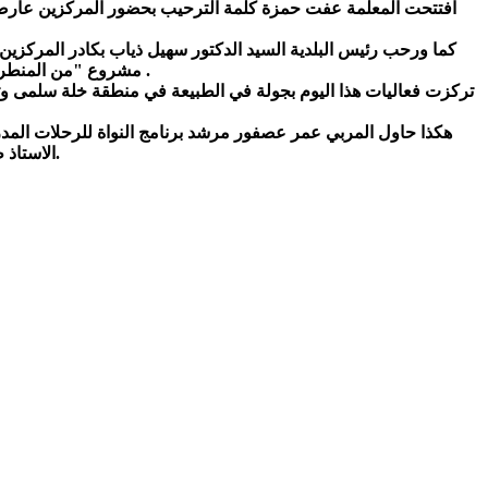
افتتحت المعلمة عفت حمزة كلمة الترحيب بحضور المركزين عارضة برن
كما ورحب رئيس البلدية السيد الدكتور سهيل ذياب بكادر المركزين تك
مشروع "من المنطرة الى ألمعصرة " في خلة سلمى الذي عرض بالشرح وعرض الشرائح من قبل المربية عفت .
تركزت فعاليات هذا اليوم بجولة في الطبيعة في منطقة خلة سلمى وتم 
هكذا حاول المربي عمر عصفور مرشد برنامج النواة للرحلات المدر
الاستاذ طاهر ذياب ومدرسة الفارابي الاعدادية على ما اسهمت به في سبيل انجاح اليوم.