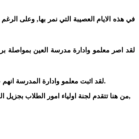
في هذه الايام العصيبة التي نمر بها, وعلى الرغ
لقد اصر معلمو وادارة مدرسة العين بمواصلة ب
لقد اثبت معلمو وادارة المدرسة انهم على قدر عال من المسؤولية, وانهم مثالا يحتذى به في التضحية والعطاء, واثبتوا حقا انهم رسل علم.
من هنا تتقدم لجنة اولياء امور الطلاب بجزيل الشكر والثناء الى ادارة ومعلمي المدرسة, على عطائهم وتفانيهم, سألين الله ان يمدهم بوافر الصحة,