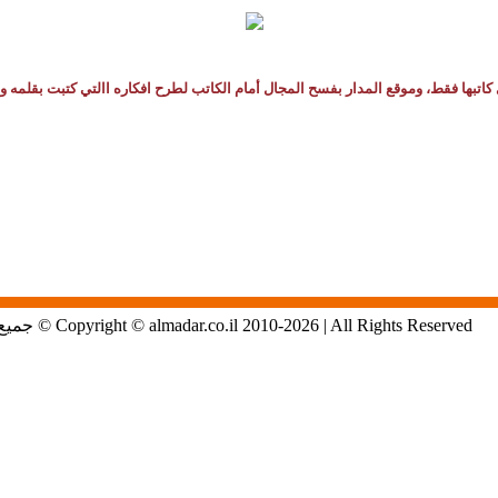
كاتبها فقط، وموقع المدار بفسح المجال أمام الكاتب لطرح افكاره االتي كتبت بقلمه و
Copyright © almadar.co.il 2010-2026 | All Rights Reserved © جميع الحقوق محفوظة لموقع المدار الاول في الشمال