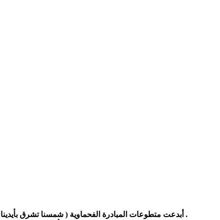
أبدعت متطوعات المبادرة الفحماوية ( شمسنا تشرق بأيدينا ) برسم لوحات جدارية خلابة في ساحة مدرسة النهضة في قرية خور صقر , مما كان له الأثر في تغيير الأجواء في مداخل المدرسة .