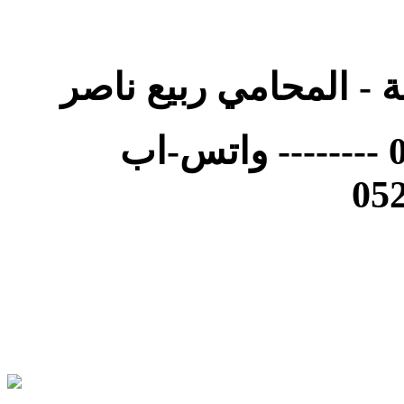
ة - المحامي ربيع ناصر
هاتف المكتب 046472821 -------- واتس-اب
05