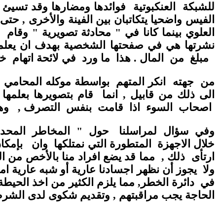
للشبكة العنكبوتية فوائدها ومضارها وقد تسيئ 
الفيس واضحيا يتكاتبان بين الفينة والأخرى , حت
العلوي بينما كانا في " محادثة تصويرية " وقام
نشرتها هي في صفحتها الشخصية بهدف ان يعلمها 
مبلغ من المال . هذا ما ورد في لائحة ات
من جهته انكر المتهم بواسطة موكله المحامي د. س
الى ذلك من قابيل , انما قام بتصويرها بعلمها 
اصحاب السوء اذا قامت بنفس التصرف , وهذا
وفي سؤال لمراسلنا حول " المخاطر المحدقة 
خلال الاجهزة المتطورة التي نمتلكها وان بإم
ارتأى ذلك , مما قد يضع افراد منا بالأخص من ال
ولا يجوز أن نظهر اجسادنا عارية أو شبه عارية اما
في دائرة الخطر, مما يلزم الكثير من اخذ الحيطة
الحاجة يجب مراقبتهم , وتقديم شكوى لدى الش