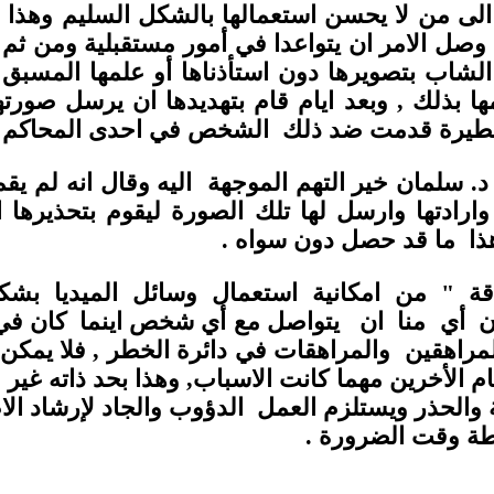
الى من لا يحسن استعمالها بالشكل السليم وهذا م
ى وصل الامر ان يتواعدا في أمور مستقبلية ومن ث
 الشاب بتصويرها دون استأذناها أو علمها المسب
بذلك , وبعد ايام قام بتهديدها ان يرسل صورتها 
هام خطيرة قدمت ضد ذلك الشخص في احدى الم
لمان خير التهم الموجهة اليه وقال انه لم يقم با
وارادتها وارسل لها تلك الصورة ليقوم بتحذيرها ا
 ما قد حصل دون سواه .
" من امكانية استعمال وسائل الميديا بشكل ع
كان أي منا ان يتواصل مع أي شخص اينما كان في
مراهقين والمراهقات في دائرة الخطر , فلا يمكن لن
م الأخرين مهما كانت الاسباب, وهذا بحد ذاته غير م
 والحذر ويستلزم العمل الدؤوب والجاد لإرشاد الا
رطة وقت الضرورة .