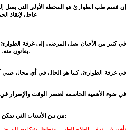
إن قسم طب الطوارئ هو المحطة الأولى التي يصل إلي
عاجل لإنقاذ الح
في كثير من الأحيان يصل المرضى إلى غرفة الطوارئ
يعانون منه. ويجب على الطاقم الطبي أن يحدد العلاج المطلوب ،ومدى خطورة الموقف وما هي الإجراءات الطبية اللازمة.
في غرفة الطوارئ، كما هو الحال في أي مجال طبي آ
في ضوء الأهمية الحاسمة لعنصر الوقت والإصرار ف
من بين الأسباب التي يمكن اعتبارها سوء الممارسة الطبية أو الإهمال الطبي والتي تمنحك الحق بتقديم ادعاء الضرر ودعوى للتعويض هي:
تأخير في توفير العلاج الطبي، وتجاهل شكاوى المرضى،