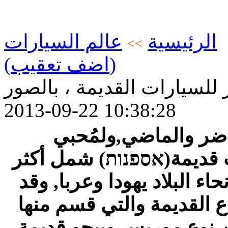
الرئيسية
عالم السيارات
>>
(اضف تعقيب)
لسيارات القديمة ، بالصور
2013-09-22 10:38:28
اضر والماضي,ولمُحبي
قديمة(אספנות) شمل أكثر
نحاء البلاد يهودا وعربا, وقد
 القديمة والتي قسم منها
ن نوع موريس وبيجو قديمة