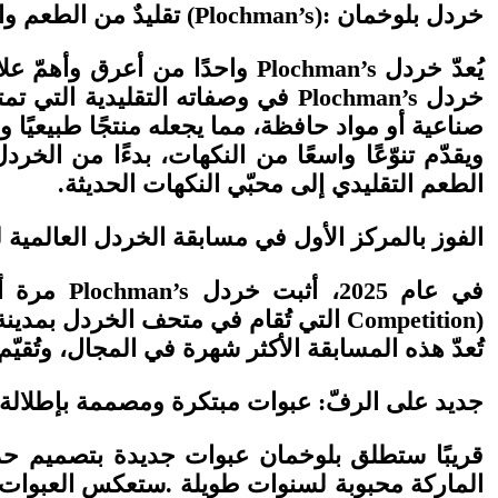
خردل بلوخمان
(Plochman’s):
تقليدٌ من الطعم والج
يُعدّ خردل
Plochman’s
واحدًا من أعرق وأهمّ علا
خردل
Plochman’s
في وصفاته التقليدية التي تمت
صناعية أو مواد حافظة، مما يجعله منتجًا طبيعيًا ونق
ويقدّم تنوّعًا واسعًا من النكهات، بدءًا من ا
الطعم التقليدي إلى محبّي النكهات الحديثة
.
الفوز بالمركز الأول في مسابقة الخردل العالمية لعام 
في عام
2025
، أثبت خردل
Plochman’s
مرة أخ
Competition)
التي تُقام في متحف الخردل بمدين
تُعدّ هذه المسابقة الأكثر شهرة في المجال، وتُ
جديد على الرفّ: عبوات مبتكرة ومصممة بإطلالة 
قريبًا ستطلق بلوخمان عبوات جديدة بتصميم حدي
الماركة محبوبة لسنوات طويلة
.
ستعكس العبوات ا