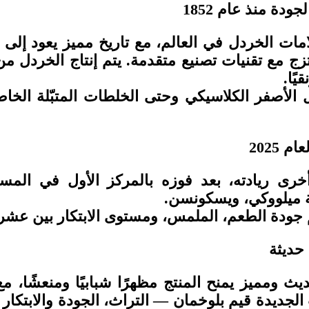
ودة منذ عام 1852
مات الخردل في العالم، مع تاريخ مميز يعود إلى
زج مع تقنيات تصنيع متقدمة. يتم إنتاج الخردل م
يًا
.
لخردل الأصفر الكلاسيكي وحتى الخلطات المتبّلة 
2025
رى ريادته، بعد فوزه بالمركز الأول في المساب
ة ميلووكي، ويسكونسن
.
قيّم جودة الطعم، الملمس، ومستوى الابتكار بين عش
حديثة
ث ومميز يمنح المنتج مظهرًا شبابيًا ومنعشًا، م
لجديدة قيم بلوخمان — التراث، الجودة والابتكار