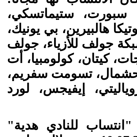
، S WEAR، ميغا سبورت، ستيماتسكي،
يكا هالبيرين، بي يونيك،
شبكة جولف للأزياء، جولف
جات، كيتان، كولومبيا، أت
ين حشمال، تسومت سفريم،
يفنيس، روياليتي، إيفيجس، لورد
 "انتساب للنادي هدية"