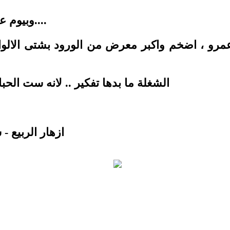
وبيوم عيد الأم اختار ورده ست الحبايب من أزهار الربيع....
اعمرو ، اضخم واكبر معرض من الورود بشتى الالوا
الشغلة ما بدها تفكير .. لانه ست الحبايب بتستحق الاجمل .. ازهار الربيع عنوانك الاول
ازهار الربيع - شف