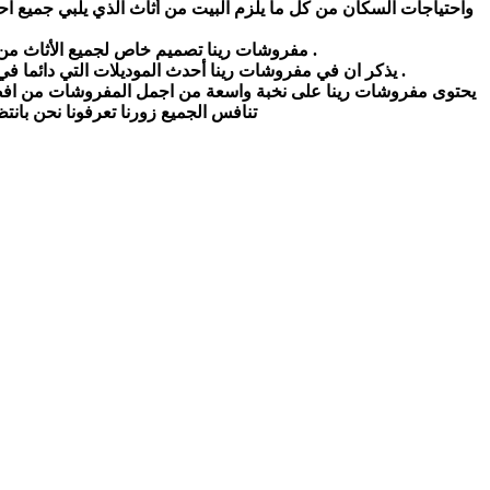
مفروشات رينا تصميم خاص لجميع الأثاث من صالونات او غرف نوم، غرف اولاد ، صالونات ، طاولات سفرة ، الخشب المحفور او صالونات الجلد الطبيعي وغيرها .
يذكر ان في مفروشات رينا أحدث الموديلات التي دائما في تجدد لأكبر المصممين في العالم الذين يصممون الأثاث ودائما هناك إبداعات وتجديدات حيت تم فتح معرض جديد بتصميم أوروبي .
يحتوى مفروشات رينا على نخبة واسعة من اجمل المفروشات من افضل الم
تنافس الجميع زورنا تعرفونا نحن بانتظاركم.