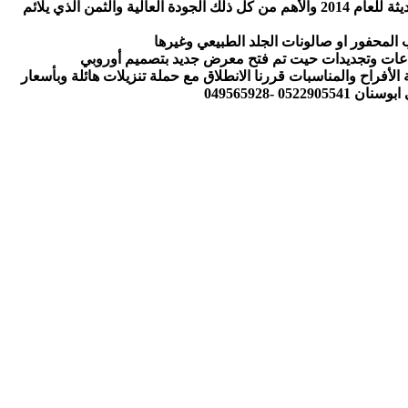
واحتياجات السكان من كل ما يلزم البيت من أثاث الذي يلبي جميع احتياجات الشباب لأن المعرض الجديد يحتوي على موديلات وتصميمات حديثة للعام 2014 والأهم من كل ذلك الجودة العالية والثمن الذي يلائم
أفراح والمناسبات قررنا الانطلاق مع حملة تنزيلات هائلة وبأسعار
 -049565928