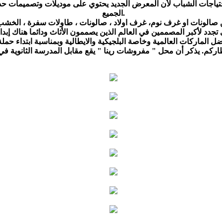
الجميع.
اركات العالمية وخاصة البلجيكية والايطالية وبمناسبة ابتداء حملة ال
 يذكر أن محل " مفروشات رينا " يقع مقابل المدرسة الثانوية في ابوسنان 0522905541