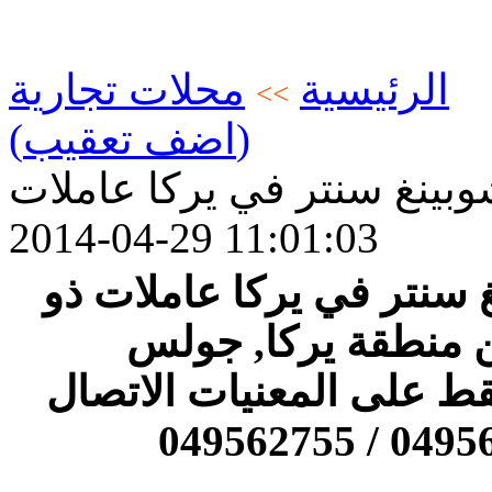
الرئيسية
محلات تجارية
>>
(اضف تعقيب)
بينغ سنتر في يركا عاملات
2014-04-29 11:01:03
سنتر في يركا عاملات ذو
 منطقة يركا, جولس
ط على المعنيات الاتصال