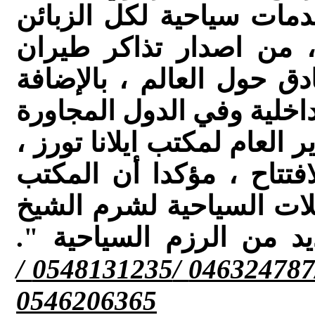
مات سياحية لكل الزبائن
، من اصدار تذاكر طيران
دق حول العالم ، بالإضافة
العام لمكتب ايلانا تورز ،
تتاح ، مؤكدا أن المكتب
لات السياحية لشرم الشيخ
د من الرزم السياحية ".
للحجز والأستفسار :049965734 /046324787 /0548131235 /
0546206365