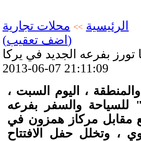
الرئيسية
محلات تجارية
>>
(اضف تعقيب)
ا تورز بفرعه الجديد في يركا
2013-06-07 21:11:09
لمنطقة ، اليوم السبت ،
" للسياحة والسفر بفرعه
قع مقابل مركاز همزون في
وي ، وتخلل حفل الافتتاح