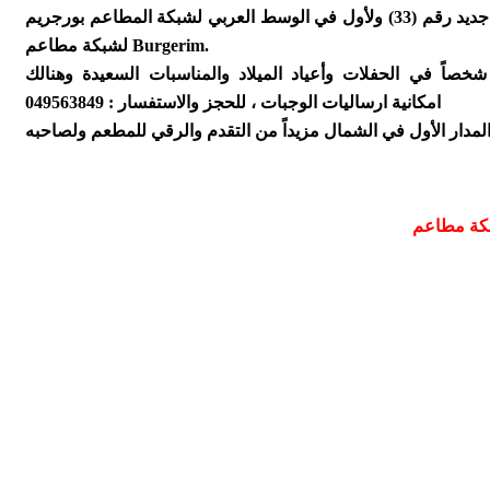
اسماء ومصطلحات عديدة تحملها قرية يركا ، حيث تم مؤخرا افتتاح فرع جديد رقم (33) ولأول في الوسط العربي لشبكة المطاعم بورجريم Burgerim وذلك في كنيون ضاهر سنتر في يركا، هو الفرع الجديد
لشبكة مطاعم Burgerim.
م بورجريم فرع يركا مفتوح كل أيام الاسبوع من الحادية عشر صباحا حتى الساعة التاسعة مساءً ، ويستضيف اكثر من 70 شخصاً في الحفلات وأعياد الميلاد والمناسبات السعيدة وهنالك
امكانية ارساليات الوجبات ، للحجز والاستفسار : 049563849