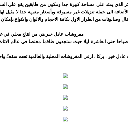
الذي يمتد على مساحة كبيرة جدا ومكون من طابقين يقع على الشارع
ائن مفروشات عادل خير عن وصول تشكيلة ضخمة لعام 2013 بالأضافة الى حملة تنزيلات غير مسبوقة وب
ال وصالونات من الطراز الاول بكافة الاحجام والالوان والانواع.بإم
مفروشات عادل خير هي من انتاج محلي في غاية
باحا حتى العاشرة ليلا حيث ستجدون طاقما مختصا في عالم الاثا