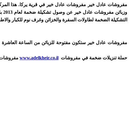
مفروشات عادل خير مفروشات عادل خير في قرية يركا. هذا المركز 
وزب
التشكيلة الضخمة لطاولات السفرة والخزائن وغرف نوم للكبار والاطف
مفروشات عادل خير ستكون مفتوحة للزبائن من الساعة العاشرة ص
حملة تنزيلات ضخمة في مفروشات
www.adelkheir.co.il
مفروشات عادل خير - يركا ، ارقى المفروشات المحلية والعالمية تحت سقفً واحد . للاستفسار : 049566006 او 0548333331 لزيارة الموقع الرسمي