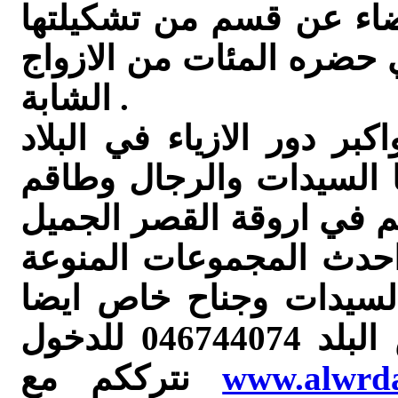
يضاء عن قسم من تشكيلتها
فل خطاب 2013 والذي حضره المئات من الازواج
الشابة .
بر دور الازياء في البلاد
ا السيدات والرجال وطاقم
م في اروقة القصر الجميل
حدث المجموعات المنوعة
والسيدات وجناح خاص ايضا
البلد
046744074 للدخول
www.alwrd
نترككم مع