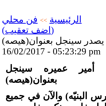
الرئيسية
فن محلي
>>
(اضف تعقيب)
 يصدر سينجل بعنوان(هيصه)
16/02/2017 - 05:23:29 pm
 أمير عميره سينجل
بعنوان(هيصه)
رس البنيّه) والآن في جميع