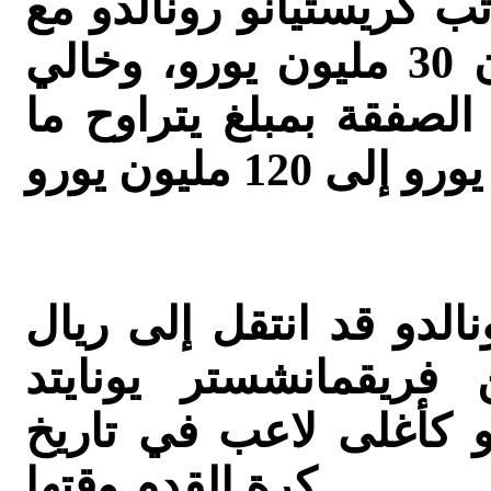
ب كريستيانو رونالدو مع
فريقه الجديد يوفنتوس سيكون 30 مليون يورو، وخالي
الصفقة بمبلغ يتراوح ما
نالدو قد انتقل إلى ريال
قادمًا من فريقمانشستر يونايتد
94 مليون يورو كأغلى لاعب في تاريخ
كرة القدم وقتها.